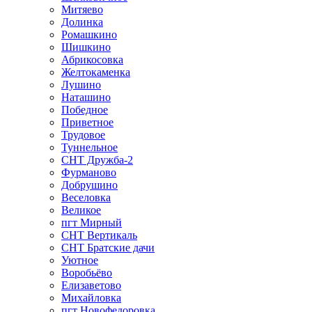
Митяево
Долинка
Ромашкино
Шишкино
Абрикосовка
Желтокаменка
Лушино
Наташино
Победное
Приветное
Трудовое
Туннельное
СНТ Дружба-2
Фурманово
Добрушино
Веселовка
Великое
пгт Мирный
СНТ Вертикаль
СНТ Братские дачи
Уютное
Воробьёво
Елизаветово
Михайловка
пгт Новофедоровка