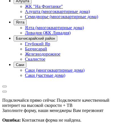
Алушта
ЖК "На Фонтанке"
Алушта (многоквартирные дома)
Семидворье (многоквартирные дома)
Ялта
Ялта (многоквартирные дома)
Ливадия (ЖК Ливадия)
Бахчисарайский район
Глубокий Яр
Бахчисарай
Железнодорожное
Скалистое
Саки
Саки (многоквартирные дома)
Саки (частные дома)
Подключайся прямо сейчас
Подключите качественный
интернет на высокой скорости + ТВ
Заполните форму, наши менеджеры Вам перезвонят
Ошибка:
Контактная форма не найдена.