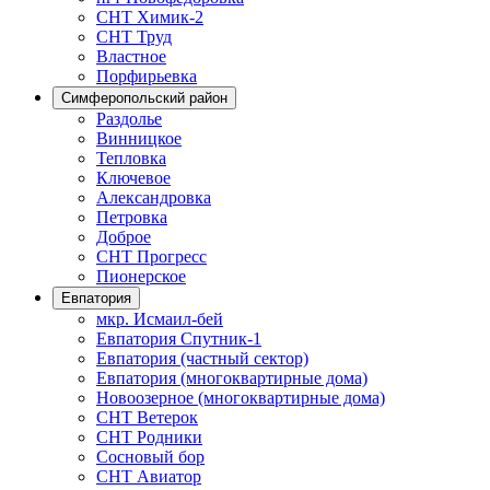
СНТ Химик-2
СНТ Труд
Властное
Порфирьевка
Симферопольский район
Раздолье
Винницкое
Тепловка
Ключевое
Александровка
Петровка
Доброе
СНТ Прогресс
Пионерское
Евпатория
мкр. Исмаил-бей
Евпатория Спутник-1
Евпатория (частный сектор)
Евпатория (многоквартирные дома)
Новоозерное (многоквартирные дома)
СНТ Ветерок
СНТ Родники
Сосновый бор
СНТ Авиатор