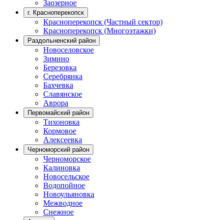
Заозерное
г. Красноперекопск
Красноперекопск (Частный сектор)
Красноперекопск (Многоэтажки)
Раздольненский район
Новоселовское
Зимино
Березовка
Серебрянка
Бахчевка
Славянское
Аврора
Первомайский район
Тихоновка
Кормовое
Алексеевка
Черноморский район
Черноморское
Калиновка
Новосельское
Водопойное
Новоульяновка
Межводное
Снежное