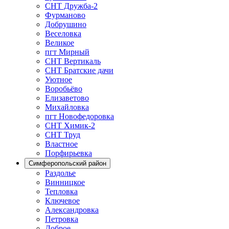
СНТ Дружба-2
Фурманово
Добрушино
Веселовка
Великое
пгт Мирный
СНТ Вертикаль
СНТ Братские дачи
Уютное
Воробьёво
Елизаветово
Михайловка
пгт Новофедоровка
СНТ Химик-2
СНТ Труд
Властное
Порфирьевка
Симферопольский район
Раздолье
Винницкое
Тепловка
Ключевое
Александровка
Петровка
Доброе