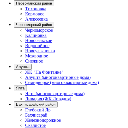
Первомайский район
Тихоновка
Кормовое
Алексеевка
Черноморский район
Черноморское
Калиновка
Новосельское
Водопойное
Новоульяновка
Межводное
Снежное
Алушта
ЖК "На Фонтанке"
Алушта (многоквартирные дома)
Семидворье (многоквартирные дома)
Ялта
Ялта (многоквартирные дома)
Ливадия (ЖК Ливадия)
Бахчисарайский район
Глубокий Яр
Бахчисарай
Железнодорожное
Скалистое