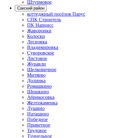
Штурмовое
Сакский район
коттеджный посёлок Парус
СПК Строитель
ПК Нарцисс
Жаворонки
Колоски
Лесновка
Владимировка
Суворовское
Листовое
Журавли
Шелковичное
Митяево
Долинка
Ромашкино
Шишкино
Абрикосовка
Желтокаменка
Лушино
Наташино
Победное
Приветное
Трудовое
Туннельное