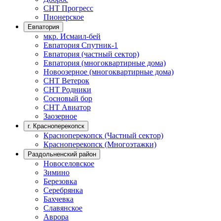
СНТ Прогресс
Пионерское
Евпатория
мкр. Исмаил-бей
Евпатория Спутник-1
Евпатория (частный сектор)
Евпатория (многоквартирные дома)
Новоозерное (многоквартирные дома)
СНТ Ветерок
СНТ Родники
Сосновый бор
СНТ Авиатор
Заозерное
г. Красноперекопск
Красноперекопск (Частный сектор)
Красноперекопск (Многоэтажки)
Раздольненский район
Новоселовское
Зимино
Березовка
Серебрянка
Бахчевка
Славянское
Аврора