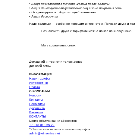
• Бонус начисляется в течение месяца после оплаты
• Акция действует для физических лиц в зоне покрытия сети
• Не суммируется с другими предложениями
• Акция бессрочная
Надо делиться — особенно хорошим интернетом. Приводи друга и полу
Познакомить друга с тарифами можно нажав на кнопку ниже.
Мы в социальных сетях:
Домашний интернет и телевидение
для всей семьи
ИНФОРМАЦИЯ
Наши тарифы
Интернет ТВ
Оплата
О КОМПАНИИ
Новости
Контакты
Реквизиты
Документы
Вакансии
КОНТАКТЫ
Центр обслуживания абонентов:
+7 918 018 55 22
* Стоимость звонков согласно тарифов
admin@krimonline.net