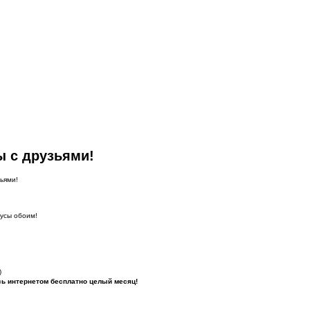
ы с друзьями!
ьями!
нусы обоим!
)
сь интернетом бесплатно целый месяц!