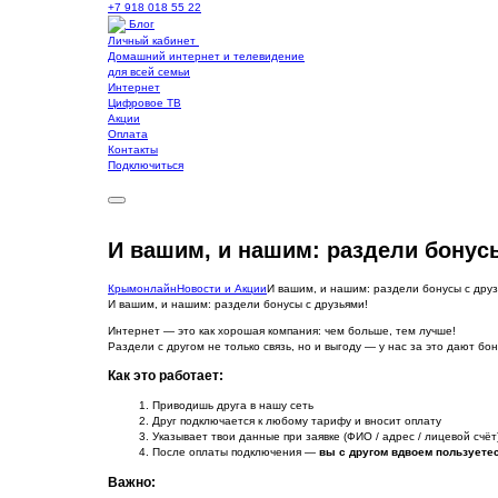
+7 918 018 55 22
Блог
Личный кабинет
Домашний интернет и телевидение
для всей семьи
Интернет
Цифровое ТВ
Акции
Оплата
Контакты
Подключиться
И вашим, и нашим: раздели бонус
Крымонлайн
Новости и Акции
И вашим, и нашим: раздели бонусы с друз
И вашим, и нашим: раздели бонусы с друзьями!
Интернет — это как хорошая компания: чем больше, тем лучше!
Раздели с другом не только связь, но и выгоду — у нас за это дают бо
Как это работает:
Приводишь друга в нашу сеть
Друг подключается к любому тарифу и вносит оплату
Указывает твои данные при заявке (ФИО / адрес / лицевой счёт
После оплаты подключения —
вы с другом вдвоем пользуете
Важно
: