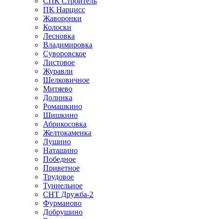
СПК Строитель
ПК Нарцисс
Жаворонки
Колоски
Лесновка
Владимировка
Суворовское
Листовое
Журавли
Шелковичное
Митяево
Долинка
Ромашкино
Шишкино
Абрикосовка
Желтокаменка
Лушино
Наташино
Победное
Приветное
Трудовое
Туннельное
СНТ Дружба-2
Фурманово
Добрушино