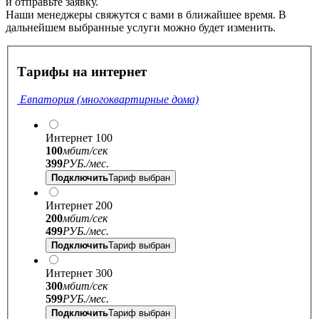
и отправьте заявку.
Наши менеджеры свяжутся с вами в ближайшее время. В
дальнейшем выбранные услуги можно будет изменить.
Тарифы на интернет
Евпатория (многоквартирные дома)
Интернет 100
100
мбит/сек
399
РУБ./
мес.
Подключить
Тариф выбран
Интернет 200
200
мбит/сек
499
РУБ./
мес.
Подключить
Тариф выбран
Интернет 300
300
мбит/сек
599
РУБ./
мес.
Подключить
Тариф выбран