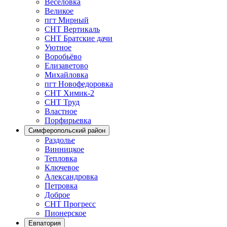
Веселовка
Великое
пгт Мирный
СНТ Вертикаль
СНТ Братские дачи
Уютное
Воробьёво
Елизаветово
Михайловка
пгт Новофедоровка
СНТ Химик-2
СНТ Труд
Властное
Порфирьевка
Симферопольский район
Раздолье
Винницкое
Тепловка
Ключевое
Александровка
Петровка
Доброе
СНТ Прогресс
Пионерское
Евпатория