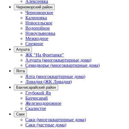
Алексеевка
Черноморский район
Черноморское
Калиновка
Новосельское
Водопойное
Новоульяновка
Межводное
Снежное
Алушта
ЖК "На Фонтанке"
Алушта (многоквартирные дома)
Семидворье (многоквартирные дома)
Ялта
Ялта (многоквартирные дома)
Ливадия (ЖК Ливадия)
Бахчисарайский район
Глубокий Яр
Бахчисарай
Железнодорожное
Скалистое
Саки
Саки (многоквартирные дома)
Саки (частные дома)