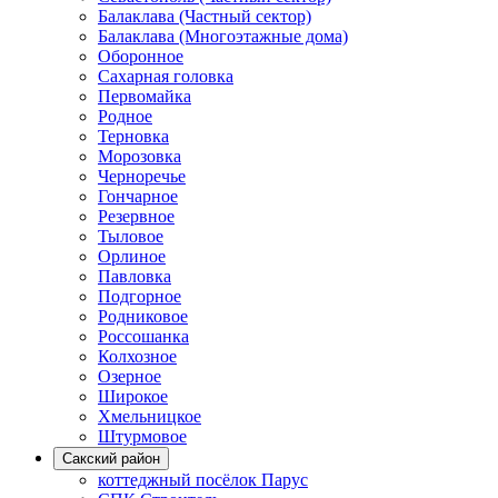
Балаклава (Частный сектор)
Балаклава (Многоэтажные дома)
Оборонное
Сахарная головка
Первомайка
Родное
Терновка
Морозовка
Черноречье
Гончарное
Резервное
Тыловое
Орлиное
Павловка
Подгорное
Родниковое
Россошанка
Колхозное
Озерное
Широкое
Хмельницкое
Штурмовое
Сакский район
коттеджный посёлок Парус