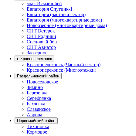
мкр. Исмаил-бей
Евпатория Спутник-1
Евпатория (частный сектор)
Евпатория (многоквартирные дома)
Новоозерное (многоквартирные дома)
СНТ Ветерок
СНТ Родники
Сосновый бор
СНТ Авиатор
Заозерное
г. Красноперекопск
Красноперекопск (Частный сектор)
Красноперекопск (Многоэтажки)
Раздольненский район
Новоселовское
Зимино
Березовка
Серебрянка
Бахчевка
Славянское
Аврора
Первомайский район
Тихоновка
Кормовое