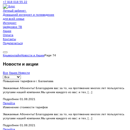
+7 918 018 55 22
Блог
Личный кабинет
Домашний интернет и телевидение
для всей семьи
Интернет
Цифровое ТВ
Акции
Оплата
Контакты
Подключиться
Крымонлайн
Новости и Акции
Page 74
Новости и акции
Все
Акции
Новости
Повышение тарифов в г. Балаклава
Уважаемые Абоненты! Благодарим вас за то, на протяжение многих лет пользуетесь
услугами нашей компании.Мы ценим каждого из вас: и тех, […]
Подробнее
01.08.2021
Перейти
Изменение стоимости тарифов
Уважаемые Абоненты! Благодарим вас за то, на протяжение многих лет пользуетесь
услугами нашей компании.Мы ценим каждого из вас: и тех, […]
Подробнее
01.08.2021
Перейти