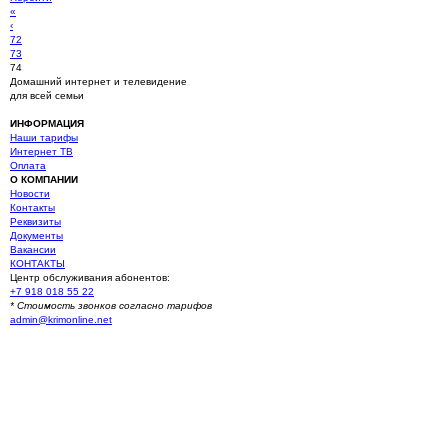
«
‹
72
73
74
Домашний интернет и телевидение
для всей семьи
ИНФОРМАЦИЯ
Наши тарифы
Интернет ТВ
Оплата
О КОМПАНИИ
Новости
Контакты
Реквизиты
Документы
Вакансии
КОНТАКТЫ
Центр обслуживания абонентов:
+7 918 018 55 22
* Стоимость звонков согласно тарифов
admin@krimonline.net
Ваше местоположение
г. Севастополь
Севастополь (Многоэтажные дома)
Севастополь (Частный сектор)
Балаклава (Частный сектор)
Балаклава (Многоэтажные дома)