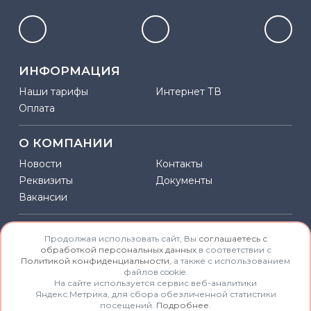
ИНФОРМАЦИЯ
Наши тарифы
Интернет ТВ
Оплата
О КОМПАНИИ
Новости
Контакты
Реквизиты
Документы
Вакансии
КОНТАКТЫ
Продолжая использовать сайт, Вы
соглашаетесь с
обработкой персональных данных
в соответствии с
Центр обслуживания абонентов:
Политикой конфиденциальности
, а также с использованием
файлов cookie.
+7 918 018 55 22
На сайте используется сервис веб-аналитики
Яндекс.Метрика, для сбора обезличенной статистики
* Стоимость звонков согласно тарифов
посещений.
Подробнее.