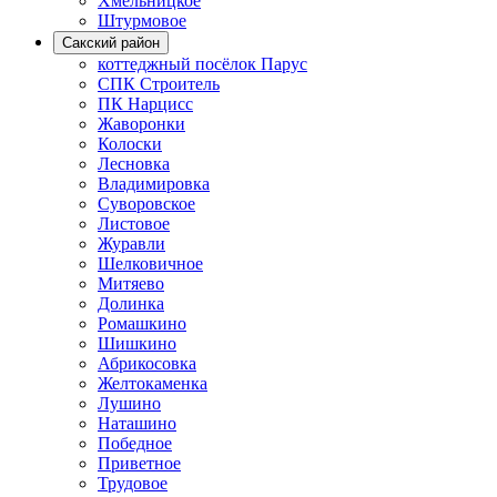
Хмельницкое
Штурмовое
Сакский район
коттеджный посёлок Парус
СПК Строитель
ПК Нарцисс
Жаворонки
Колоски
Лесновка
Владимировка
Суворовское
Листовое
Журавли
Шелковичное
Митяево
Долинка
Ромашкино
Шишкино
Абрикосовка
Желтокаменка
Лушино
Наташино
Победное
Приветное
Трудовое