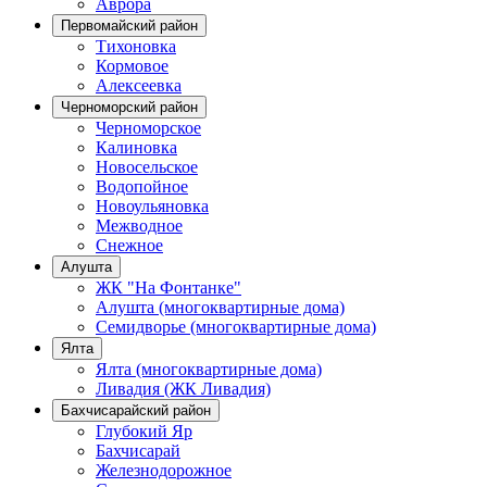
Аврора
Первомайский район
Тихоновка
Кормовое
Алексеевка
Черноморский район
Черноморское
Калиновка
Новосельское
Водопойное
Новоульяновка
Межводное
Снежное
Алушта
ЖК "На Фонтанке"
Алушта (многоквартирные дома)
Семидворье (многоквартирные дома)
Ялта
Ялта (многоквартирные дома)
Ливадия (ЖК Ливадия)
Бахчисарайский район
Глубокий Яр
Бахчисарай
Железнодорожное