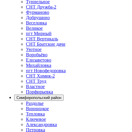
Туннельное
СНТ Дружба-2
Фурманово
Добрушино
Веселовка
Великое
пгт Мирный
СНТ Вертикаль
СНТ Братские дачи
Уютное
Воробьёво
Елизаветово
Михайловка
пгт Новофедоровка
СНТ Химик-2
СНТ Труд
Властное
Порфирьевка
Симферопольский район
Раздолье
Винницкое
Тепловка
Ключевое
Александровка
Петровка