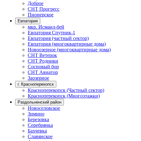
Доброе
СНТ Прогресс
Пионерское
Евпатория
мкр. Исмаил-бей
Евпатория Спутник-1
Евпатория (частный сектор)
Евпатория (многоквартирные дома)
Новоозерное (многоквартирные дома)
СНТ Ветерок
СНТ Родники
Сосновый бор
СНТ Авиатор
Заозерное
г. Красноперекопск
Красноперекопск (Частный сектор)
Красноперекопск (Многоэтажки)
Раздольненский район
Новоселовское
Зимино
Березовка
Серебрянка
Бахчевка
Славянское