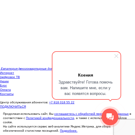
Глубокий Яр
Бахчисарай
Железнодорожное
Скалистое
Саки
Саки (многоквартирные дома)
Саки (частные дома)
Подключайся прямо сейчас
Подключите качественный интернет на высокой скорости +
ТВ
Заполните форму, наши менеджеры Вам перезвонят
Ошибка:
Контактная форма не найдена.
Евпатория (многоквартирные дома)
Интернет
Ксения
Цифровое ТВ
Здравствуйте! Готова помочь
Акции
Блог
вам. Напишите мне, если у
Оплата
вас появятся вопросы.
Контакты
Центр обслуживания абонентов:
+7 918 018 55 22
ПОДКЛЮЧИТЬСЯ
Продолжая использовать сайт, Вы
соглашаетесь с обработкой персональных данных
в
соответствии с
Политикой конфиденциальности
, а также с использованием файлов
cookie.
На сайте используется сервис веб-аналитики Яндекс.Метрика, для сбора
обезличенной статистики посещений.
Подробнее.