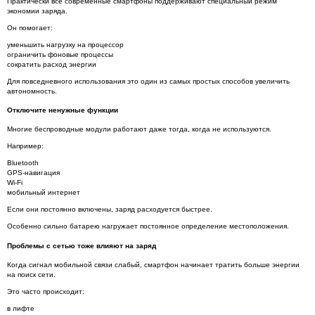
Практически все современные смартфоны поддерживают специальный режим
экономии заряда.
Он помогает:
уменьшить нагрузку на процессор
ограничить фоновые процессы
сократить расход энергии
Для повседневного использования это один из самых простых способов увеличить
автономность.
Отключите ненужные функции
Многие беспроводные модули работают даже тогда, когда не используются.
Например:
Bluetooth
GPS-навигация
Wi-Fi
мобильный интернет
Если они постоянно включены, заряд расходуется быстрее.
Особенно сильно батарею нагружает постоянное определение местоположения.
Проблемы с сетью тоже влияют на заряд
Когда сигнал мобильной связи слабый, смартфон начинает тратить больше энергии
на поиск сети.
Это часто происходит:
в лифте