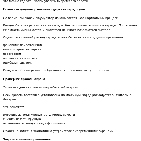
что можно сделать, чтобы увеличить время его работы.
Почему аккумулятор начинает держать заряд хуже
Со временем любой аккумулятор изнашивается. Это нормальный процесс.
Каждая батарея рассчитана на определённое количество циклов зарядки. Постепенно
её ёмкость уменьшается, и смартфон начинает разряжаться быстрее.
Однако ускоренный расход заряда может быть связан и с другими причинами:
фоновыми приложениями
высокой яркостью экрана
перегревом
плохим сигналом сети
ошибками системы
Иногда проблема решается буквально за несколько минут настройки.
Проверьте яркость экрана
Экран — один из главных потребителей энергии.
Если яркость постоянно установлена на максимум, заряд расходуется значительно
быстрее.
Что поможет:
включить автоматическую регулировку яркости
снизить яркость вручную
использовать тёмную тему оформления
Особенно заметна экономия на устройствах с современными экранами.
Закройте лишние приложения