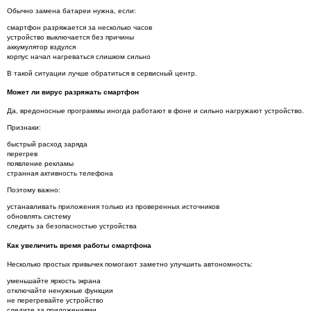
Обычно замена батареи нужна, если:
смартфон разряжается за несколько часов
устройство выключается без причины
аккумулятор вздулся
корпус начал нагреваться слишком сильно
В такой ситуации лучше обратиться в сервисный центр.
Может ли вирус разряжать смартфон
Да, вредоносные программы иногда работают в фоне и сильно нагружают устройство.
Признаки:
быстрый расход заряда
перегрев
появление рекламы
странная активность телефона
Поэтому важно:
устанавливать приложения только из проверенных источников
обновлять систему
следить за безопасностью устройства
Как увеличить время работы смартфона
Несколько простых привычек помогают заметно улучшить автономность:
уменьшайте яркость экрана
отключайте ненужные функции
не перегревайте устройство
следите за приложениями