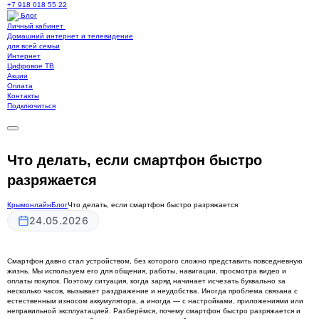
+7 918 018 55 22
Блог
Личный кабинет
Домашний интернет и телевидение
для всей семьи
Интернет
Цифровое ТВ
Акции
Оплата
Контакты
Подключиться
Что делать, если смартфон быстро
разряжается
Крымонлайн
Блог
Что делать, если смартфон быстро разряжается
24.05.2026
Смартфон давно стал устройством, без которого сложно представить повседневную
жизнь. Мы используем его для общения, работы, навигации, просмотра видео и
оплаты покупок. Поэтому ситуация, когда заряд начинает исчезать буквально за
несколько часов, вызывает раздражение и неудобства. Иногда проблема связана с
естественным износом аккумулятора, а иногда — с настройками, приложениями или
неправильной эксплуатацией. Разберёмся, почему смартфон быстро разряжается и