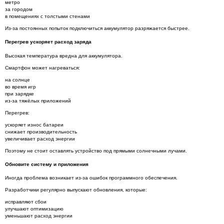
метро
за городом
в помещениях с толстыми стенами
Из-за постоянных попыток подключиться аккумулятор разряжается быстрее.
Перегрев ускоряет расход заряда
Высокая температура вредна для аккумулятора.
Смартфон может нагреваться:
на солнце
во время игр
при зарядке
из-за тяжёлых приложений
Перегрев:
ускоряет износ батареи
снижает производительность
увеличивает расход энергии
Поэтому не стоит оставлять устройство под прямыми солнечными лучами.
Обновите систему и приложения
Иногда проблема возникает из-за ошибок программного обеспечения.
Разработчики регулярно выпускают обновления, которые:
исправляют сбои
улучшают оптимизацию
уменьшают расход энергии