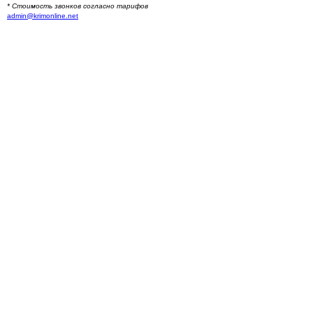
* Стоимость звонков согласно тарифов
admin@krimonline.net
Ваше местоположение
г. Севастополь
Севастополь (Многоэтажные дома)
Севастополь (Частный сектор)
Балаклава (Частный сектор)
Балаклава (Многоэтажные дома)
Оборонное
Сахарная головка
Первомайка
Родное
Терновка
Морозовка
Черноречье
Гончарное
Резервное
Тыловое
Орлиное
Павловка
Подгорное
Родниковое
Россошанка
Колхозное
Озерное
Широкое
Хмельницкое
Штурмовое
Сакский район