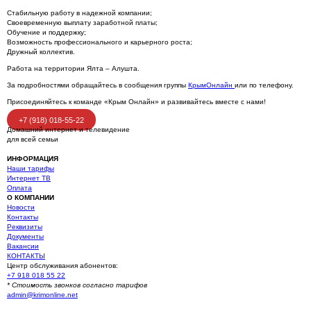
Стабильную работу в надежной компании;
Своевременную выплату заработной платы;
Обучение и поддержку;
Возможность профессионального и карьерного роста;
Дружный коллектив.
Работа на территории Ялта – Алушта.
За подробностями обращайтесь в сообщения группы
КрымОнлайн
или по телефону.
Присоединяйтесь к команде «Крым Онлайн» и развивайтесь вместе с нами!
+7 (918) 018-55-22
Домашний интернет и телевидение
для всей семьи
ИНФОРМАЦИЯ
Наши тарифы
Интернет ТВ
Оплата
О КОМПАНИИ
Новости
Контакты
Реквизиты
Документы
Вакансии
КОНТАКТЫ
Центр обслуживания абонентов:
+7 918 018 55 22
* Стоимость звонков согласно тарифов
admin@krimonline.net