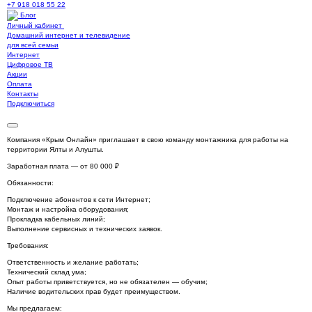
+7 918 018 55 22
Блог
Личный кабинет
Домашний интернет и телевидение
для всей семьи
Интернет
Цифровое ТВ
Акции
Оплата
Контакты
Подключиться
Компания «Крым Онлайн» приглашает в свою команду монтажника для работы на
территории Ялты и Алушты.
Заработная плата — от 80 000 ₽
Обязанности:
Подключение абонентов к сети Интернет;
Монтаж и настройка оборудования;
Прокладка кабельных линий;
Выполнение сервисных и технических заявок.
Требования:
Ответственность и желание работать;
Технический склад ума;
Опыт работы приветствуется, но не обязателен — обучим;
Наличие водительских прав будет преимуществом.
Мы предлагаем: