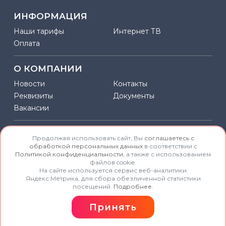
ИНФОРМАЦИЯ
Наши тарифы
Интернет ТВ
Оплата
О КОМПАНИИ
Новости
Контакты
Реквизиты
Документы
Вакансии
КОНТАКТЫ
Продолжая использовать сайт, Вы
соглашаетесь с
обработкой персональных данных
в соответствии с
Центр обслуживания абонентов:
Политикой конфиденциальности
, а также с использованием
файлов cookie.
+7 918 018 55 22
На сайте используется сервис веб-аналитики
Яндекс.Метрика, для сбора обезличенной статистики
* Стоимость звонков согласно тарифов
посещений.
Подробнее.
admin@krimonline.net
Принять