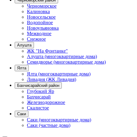
Черноморский район
Черноморское
Калиновка
Новосельское
Водопойное
Новоульяновка
Межводное
Снежное
Алушта
ЖК "На Фонтанке"
Алушта (многоквартирные дома)
Семидворье (многоквартирные дома)
Ялта
Ялта (многоквартирные дома)
Ливадия (ЖК Ливадия)
Бахчисарайский район
Глубокий Яр
Бахчисарай
Железнодорожное
Скалистое
Саки
Саки (многоквартирные дома)
Саки (частные дома)