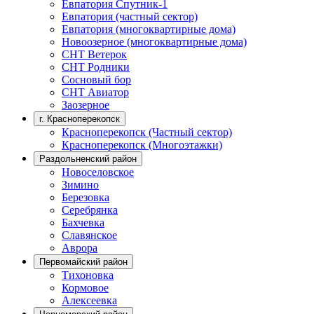
Евпатория Спутник-1
Евпатория (частный сектор)
Евпатория (многоквартирные дома)
Новоозерное (многоквартирные дома)
СНТ Ветерок
СНТ Родники
Сосновый бор
СНТ Авиатор
Заозерное
г. Красноперекопск
Красноперекопск (Частный сектор)
Красноперекопск (Многоэтажки)
Раздольненский район
Новоселовское
Зимино
Березовка
Серебрянка
Бахчевка
Славянское
Аврора
Первомайский район
Тихоновка
Кормовое
Алексеевка