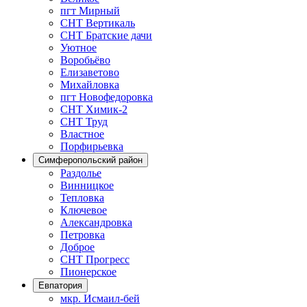
пгт Мирный
СНТ Вертикаль
СНТ Братские дачи
Уютное
Воробьёво
Елизаветово
Михайловка
пгт Новофедоровка
СНТ Химик-2
СНТ Труд
Властное
Порфирьевка
Симферопольский район
Раздолье
Винницкое
Тепловка
Ключевое
Александровка
Петровка
Доброе
СНТ Прогресс
Пионерское
Евпатория
мкр. Исмаил-бей