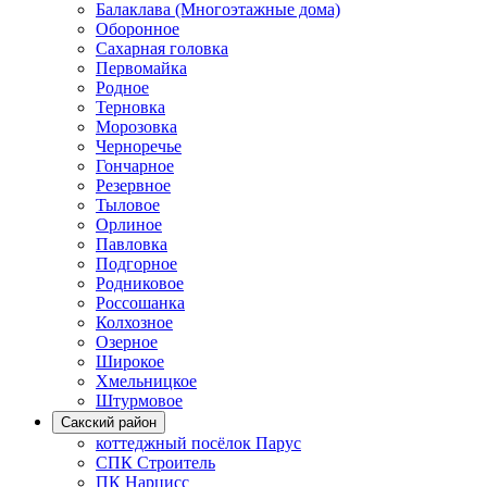
Балаклава (Многоэтажные дома)
Оборонное
Сахарная головка
Первомайка
Родное
Терновка
Морозовка
Черноречье
Гончарное
Резервное
Тыловое
Орлиное
Павловка
Подгорное
Родниковое
Россошанка
Колхозное
Озерное
Широкое
Хмельницкое
Штурмовое
Сакский район
коттеджный посёлок Парус
СПК Строитель
ПК Нарцисс