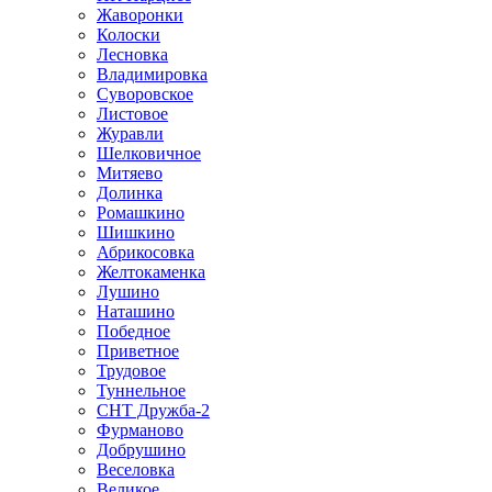
Жаворонки
Колоски
Лесновка
Владимировка
Суворовское
Листовое
Журавли
Шелковичное
Митяево
Долинка
Ромашкино
Шишкино
Абрикосовка
Желтокаменка
Лушино
Наташино
Победное
Приветное
Трудовое
Туннельное
СНТ Дружба-2
Фурманово
Добрушино
Веселовка
Великое