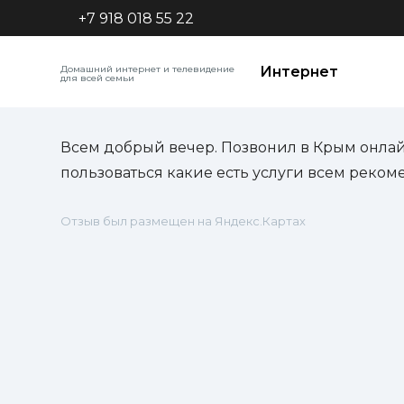
+7 918 018 55 22
Домашний интернет и телевидение
Интернет
для всей семьи
Всем добрый вечер. Позвонил в Крым онла
пользоваться какие есть услуги всем реком
Отзыв был размещен на Яндекс.Картах