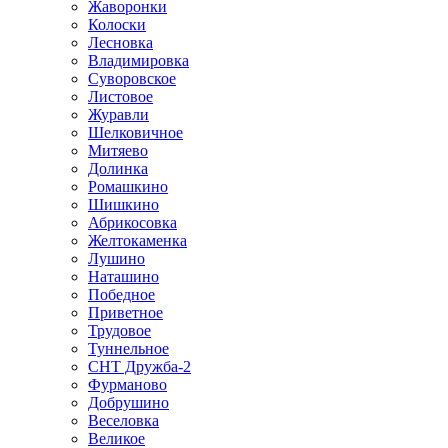
Жаворонки
Колоски
Лесновка
Владимировка
Суворовское
Листовое
Журавли
Шелковичное
Митяево
Долинка
Ромашкино
Шишкино
Абрикосовка
Желтокаменка
Лушино
Наташино
Победное
Приветное
Трудовое
Туннельное
СНТ Дружба-2
Фурманово
Добрушино
Веселовка
Великое