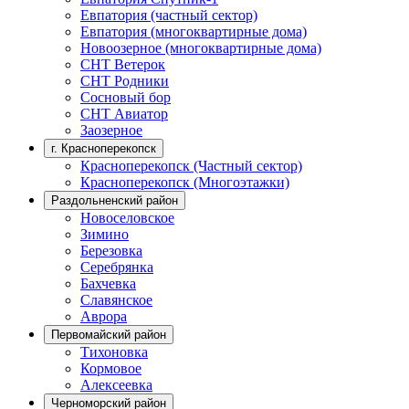
Евпатория (частный сектор)
Евпатория (многоквартирные дома)
Новоозерное (многоквартирные дома)
СНТ Ветерок
СНТ Родники
Сосновый бор
СНТ Авиатор
Заозерное
г. Красноперекопск
Красноперекопск (Частный сектор)
Красноперекопск (Многоэтажки)
Раздольненский район
Новоселовское
Зимино
Березовка
Серебрянка
Бахчевка
Славянское
Аврора
Первомайский район
Тихоновка
Кормовое
Алексеевка
Черноморский район