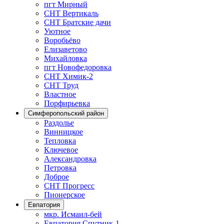
пгт Мирный
СНТ Вертикаль
СНТ Братские дачи
Уютное
Воробьёво
Елизаветово
Михайловка
пгт Новофедоровка
СНТ Химик-2
СНТ Труд
Властное
Порфирьевка
Симферопольский район
Раздолье
Винницкое
Тепловка
Ключевое
Александровка
Петровка
Доброе
СНТ Прогресс
Пионерское
Евпатория
мкр. Исмаил-бей
Евпатория Спутник-1