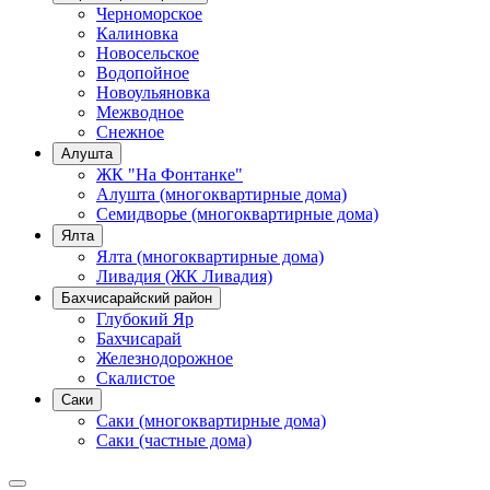
Черноморское
Калиновка
Новосельское
Водопойное
Новоульяновка
Межводное
Снежное
Алушта
ЖК "На Фонтанке"
Алушта (многоквартирные дома)
Семидворье (многоквартирные дома)
Ялта
Ялта (многоквартирные дома)
Ливадия (ЖК Ливадия)
Бахчисарайский район
Глубокий Яр
Бахчисарай
Железнодорожное
Скалистое
Саки
Саки (многоквартирные дома)
Саки (частные дома)