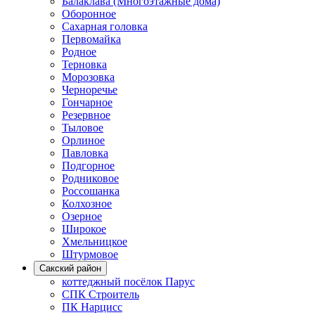
Балаклава (Многоэтажные дома)
Оборонное
Сахарная головка
Первомайка
Родное
Терновка
Морозовка
Черноречье
Гончарное
Резервное
Тыловое
Орлиное
Павловка
Подгорное
Родниковое
Россошанка
Колхозное
Озерное
Широкое
Хмельницкое
Штурмовое
Сакский район
коттеджный посёлок Парус
СПК Строитель
ПК Нарцисс