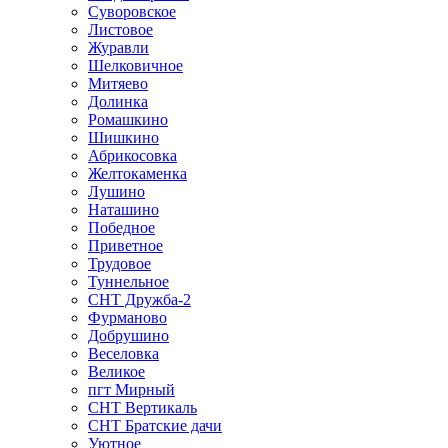
Суворовское
Листовое
Журавли
Шелковичное
Митяево
Долинка
Ромашкино
Шишкино
Абрикосовка
Желтокаменка
Лушино
Наташино
Победное
Приветное
Трудовое
Туннельное
СНТ Дружба-2
Фурманово
Добрушино
Веселовка
Великое
пгт Мирный
СНТ Вертикаль
СНТ Братские дачи
Уютное