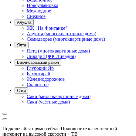
Новоульяновка
Межводное
Снежное
Алушта
ЖК "На Фонтанке"
Алушта (многоквартирные дома)
Семидворье (многоквартирные дома)
Ялта
Ялта (многоквартирные дома)
Ливадия (ЖК Ливадия)
Бахчисарайский район
Глубокий Яр
Бахчисарай
Железнодорожное
Скалистое
Саки
Саки (многоквартирные дома)
Саки (частные дома)
Подключайся прямо сейчас
Подключите качественный
интернет на высокой скорости + ТВ