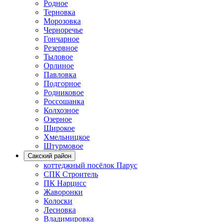
Родное
Терновка
Морозовка
Черноречье
Гончарное
Резервное
Тыловое
Орлиное
Павловка
Подгорное
Родниковое
Россошанка
Колхозное
Озерное
Широкое
Хмельницкое
Штурмовое
Сакский район
коттеджный посёлок Парус
СПК Строитель
ПК Нарцисс
Жаворонки
Колоски
Лесновка
Владимировка