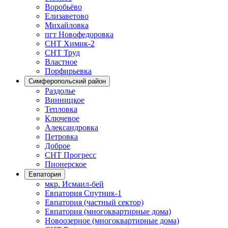
Воробьёво
Елизаветово
Михайловка
пгт Новофедоровка
СНТ Химик-2
СНТ Труд
Властное
Порфирьевка
Симферопольский район
Раздолье
Винницкое
Тепловка
Ключевое
Александровка
Петровка
Доброе
СНТ Прогресс
Пионерское
Евпатория
мкр. Исмаил-бей
Евпатория Спутник-1
Евпатория (частный сектор)
Евпатория (многоквартирные дома)
Новоозерное (многоквартирные дома)