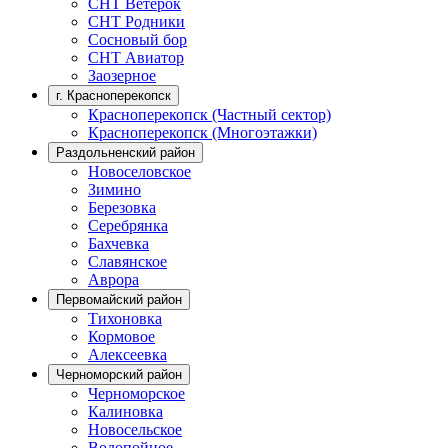
СНТ Ветерок
СНТ Родники
Сосновый бор
СНТ Авиатор
Заозерное
г. Красноперекопск
Красноперекопск (Частный сектор)
Красноперекопск (Многоэтажки)
Раздольненский район
Новоселовское
Зимино
Березовка
Серебрянка
Бахчевка
Славянское
Аврора
Первомайский район
Тихоновка
Кормовое
Алексеевка
Черноморский район
Черноморское
Калиновка
Новосельское
Водопойное