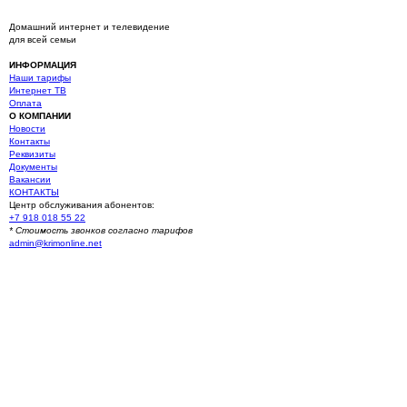
Домашний интернет и телевидение
для всей семьи
ИНФОРМАЦИЯ
Наши тарифы
Интернет ТВ
Оплата
О КОМПАНИИ
Новости
Контакты
Реквизиты
Документы
Вакансии
КОНТАКТЫ
Центр обслуживания абонентов:
+7 918 018 55 22
* Стоимость звонков согласно тарифов
admin@krimonline.net
Ваше местоположение
г. Севастополь
Севастополь (Многоэтажные дома)
Севастополь (Частный сектор)
Балаклава (Частный сектор)
Балаклава (Многоэтажные дома)
Оборонное
Сахарная головка
Первомайка
Родное