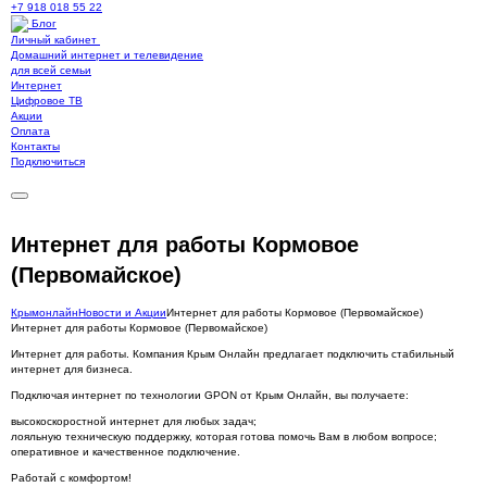
+7 918 018 55 22
Блог
Личный кабинет
Домашний интернет и телевидение
для всей семьи
Интернет
Цифровое ТВ
Акции
Оплата
Контакты
Подключиться
Интернет для работы Кормовое
(Первомайское)
Крымонлайн
Новости и Акции
Интернет для работы Кормовое (Первомайское)
Интернет для работы Кормовое (Первомайское)
Интернет для работы. Компания Крым Онлайн предлагает подключить стабильный
интернет для бизнеса.
Подключая интернет по технологии GPON от Крым Онлайн, вы получаете:
высокоскоростной интернет для любых задач;
лояльную техническую поддержку, которая готова помочь Вам в любом вопросе;
оперативное и качественное подключение.
Работай с комфортом!