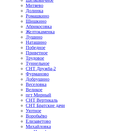
Шелковичное
Митяево
Долинка
Ромашкино
Шишкино
Абрикосовка
Желтокаменка
Лушино
Наташино
Победное
Приветное
Трудовое
Туннельное
СНТ Дружба-2
Фурманово
Добрушино
Веселовка
Великое
пгт Мирный
СНТ Вертикаль
СНТ Братские дачи
Уютное
Воробьёво
Елизаветово
Михайловка