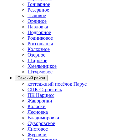
Гончарное
Резервное
Тыловое
Орлиное
Павловка
Подгорное
Родниковое
Россошанка
Колхозное
Озерное
Широкое
Хмельницкое
Штурмовое
Сакский район
коттеджный посёлок Парус
СПК Строитель
ПК Нарцисс
Жаворонки
Колоски
Лесновка
Владимировка
Суворовское
Листовое
Журавли