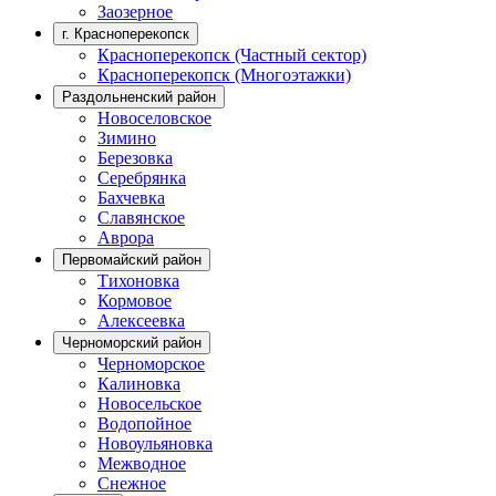
Заозерное
г. Красноперекопск
Красноперекопск (Частный сектор)
Красноперекопск (Многоэтажки)
Раздольненский район
Новоселовское
Зимино
Березовка
Серебрянка
Бахчевка
Славянское
Аврора
Первомайский район
Тихоновка
Кормовое
Алексеевка
Черноморский район
Черноморское
Калиновка
Новосельское
Водопойное
Новоульяновка
Межводное
Снежное