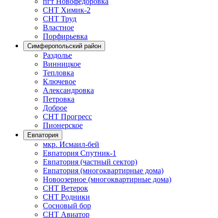
пгт Новофедоровка
СНТ Химик-2
СНТ Труд
Властное
Порфирьевка
Симферопольский район
Раздолье
Винницкое
Тепловка
Ключевое
Александровка
Петровка
Доброе
СНТ Прогресс
Пионерское
Евпатория
мкр. Исмаил-бей
Евпатория Спутник-1
Евпатория (частный сектор)
Евпатория (многоквартирные дома)
Новоозерное (многоквартирные дома)
СНТ Ветерок
СНТ Родники
Сосновый бор
СНТ Авиатор