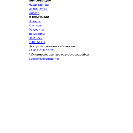
ИНФОРМАЦИЯ
Наши тарифы
Интернет ТВ
Оплата
О КОМПАНИИ
Новости
Контакты
Реквизиты
Документы
Вакансии
КОНТАКТЫ
Центр обслуживания абонентов:
+7 918 018 55 22
* Стоимость звонков согласно тарифов
admin@krimonline.net
Ваше местоположение
г. Севастополь
Севастополь (Многоэтажные дома)
Севастополь (Частный сектор)
Балаклава (Частный сектор)
Балаклава (Многоэтажные дома)
Оборонное
Сахарная головка
Первомайка
Родное
Терновка
Морозовка
Черноречье
Гончарное
Резервное