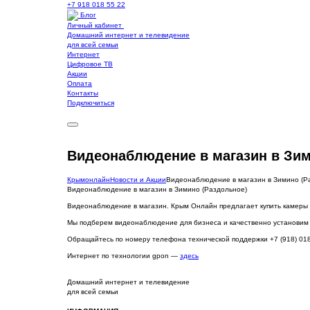
+7 918 018 55 22
Блог
Личный кабинет
Домашний интернет и телевидение
для всей семьи
Интернет
Цифровое ТВ
Акции
Оплата
Контакты
Подключиться
Видеонaблюдение в магазин в Зим
Крымонлайн
Новости и Акции
Видеонaблюдение в магазин в Зимино (Р
Видеонaблюдение в магазин в Зимино (Раздольное)
Видеонаблюдение в магазин. Крым Онлайн предлагает купить камеры 
Мы подберем видеонаблюдение для бизнеса и качественно установим
Обращайтесь по номеру телефона технической поддержки +7 (918) 018
Интернет по технологии gpon —
здесь
Домашний интернет и телевидение
для всей семьи