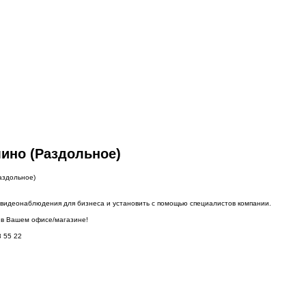
ино (Раздольное)
аздольное)
видеонаблюдения для бизнеса и установить с помощью специалистов компании.
 в Вашем офисе/магазине!
 55 22