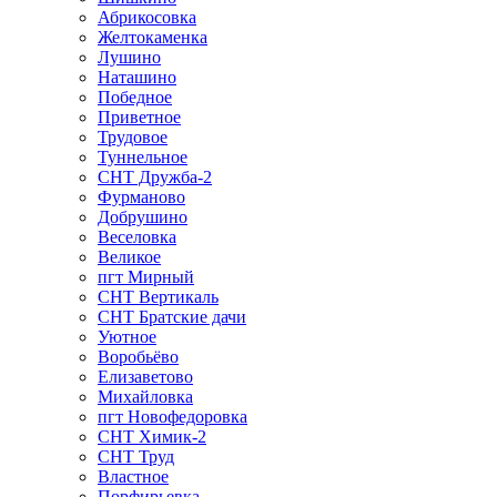
Абрикосовка
Желтокаменка
Лушино
Наташино
Победное
Приветное
Трудовое
Туннельное
СНТ Дружба-2
Фурманово
Добрушино
Веселовка
Великое
пгт Мирный
СНТ Вертикаль
СНТ Братские дачи
Уютное
Воробьёво
Елизаветово
Михайловка
пгт Новофедоровка
СНТ Химик-2
СНТ Труд
Властное
Порфирьевка