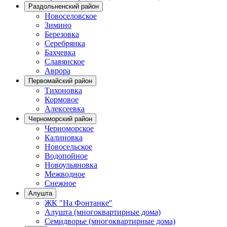
Раздольненский район
Новоселовское
Зимино
Березовка
Серебрянка
Бахчевка
Славянское
Аврора
Первомайский район
Тихоновка
Кормовое
Алексеевка
Черноморский район
Черноморское
Калиновка
Новосельское
Водопойное
Новоульяновка
Межводное
Снежное
Алушта
ЖК "На Фонтанке"
Алушта (многоквартирные дома)
Семидворье (многоквартирные дома)