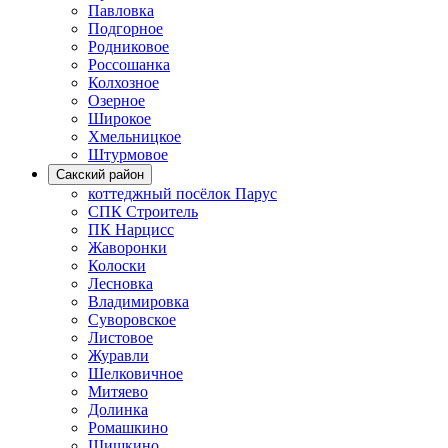
Павловка
Подгорное
Родниковое
Россошанка
Колхозное
Озерное
Широкое
Хмельницкое
Штурмовое
Сакский район
коттеджный посёлок Парус
СПК Строитель
ПК Нарцисс
Жаворонки
Колоски
Лесновка
Владимировка
Суворовское
Листовое
Журавли
Шелковичное
Митяево
Долинка
Ромашкино
Шишкино