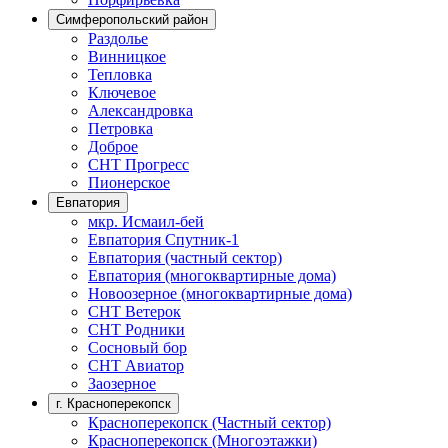
Симферопольский район
Раздолье
Винницкое
Тепловка
Ключевое
Александровка
Петровка
Доброе
СНТ Прогресс
Пионерское
Евпатория
мкр. Исмаил-бей
Евпатория Спутник-1
Евпатория (частный сектор)
Евпатория (многоквартирные дома)
Новоозерное (многоквартирные дома)
СНТ Ветерок
СНТ Родники
Сосновый бор
СНТ Авиатор
Заозерное
г. Красноперекопск
Красноперекопск (Частный сектор)
Красноперекопск (Многоэтажки)