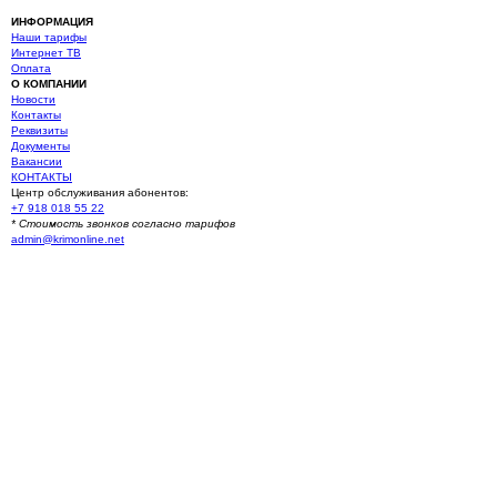
ИНФОРМАЦИЯ
Наши тарифы
Интернет ТВ
Оплата
О КОМПАНИИ
Новости
Контакты
Реквизиты
Документы
Вакансии
КОНТАКТЫ
Центр обслуживания абонентов:
+7 918 018 55 22
* Стоимость звонков согласно тарифов
admin@krimonline.net
Ваше местоположение
г. Севастополь
Севастополь (Многоэтажные дома)
Севастополь (Частный сектор)
Балаклава (Частный сектор)
Балаклава (Многоэтажные дома)
Оборонное
Сахарная головка
Первомайка
Родное
Терновка
Морозовка
Черноречье
Гончарное