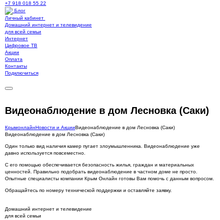
+7 918 018 55 22
Блог
Личный кабинет
Домашний интернет и телевидение
для всей семьи
Интернет
Цифровое ТВ
Акции
Оплата
Контакты
Подключиться
Видеонаблюдение в дом Лесновка (Саки)
Крымонлайн
Новости и Акции
Видеонаблюдение в дом Лесновка (Саки)
Видеонаблюдение в дом Лесновка (Саки)
Один только вид наличия камер пугает злоумышленника. Видеонаблюдение уже
давно используется повсеместно.
С его помощью обеспечивается безопасность жилья, граждан и материальных
ценностей. Правильно подобрать видеонаблюдение в частном доме не просто.
Опытные специалисты компании Крым Онлайн готовы Вам помочь с данным вопросом.
Обращайтесь по номеру технической поддержки и оставляйте заявку.
Домашний интернет и телевидение
для всей семьи