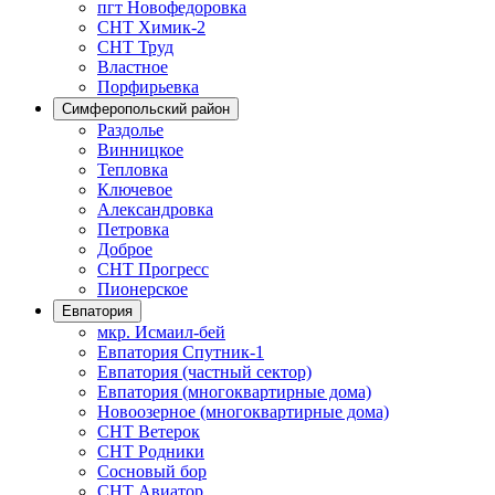
пгт Новофедоровка
СНТ Химик-2
СНТ Труд
Властное
Порфирьевка
Симферопольский район
Раздолье
Винницкое
Тепловка
Ключевое
Александровка
Петровка
Доброе
СНТ Прогресс
Пионерское
Евпатория
мкр. Исмаил-бей
Евпатория Спутник-1
Евпатория (частный сектор)
Евпатория (многоквартирные дома)
Новоозерное (многоквартирные дома)
СНТ Ветерок
СНТ Родники
Сосновый бор
СНТ Авиатор