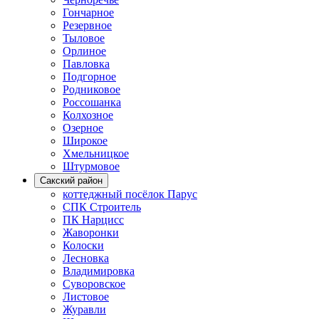
Гончарное
Резервное
Тыловое
Орлиное
Павловка
Подгорное
Родниковое
Россошанка
Колхозное
Озерное
Широкое
Хмельницкое
Штурмовое
Сакский район
коттеджный посёлок Парус
СПК Строитель
ПК Нарцисс
Жаворонки
Колоски
Лесновка
Владимировка
Суворовское
Листовое
Журавли