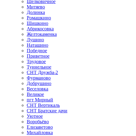
Шелковичное
Митяево
Долинка
Ромашкино
Шишкино
Абрикосовка
Желтокаменка
Лушино
Наташино
Победное
Приветное
Трудовое
Туннельное
СНТ Дружба-2
Фурманово
Добрушино
Веселовка
Великое
пгт Мирный
СНТ Вертикаль
СНТ Братские дачи
Уютное
Воробьёво
Елизаветово
Михайловка