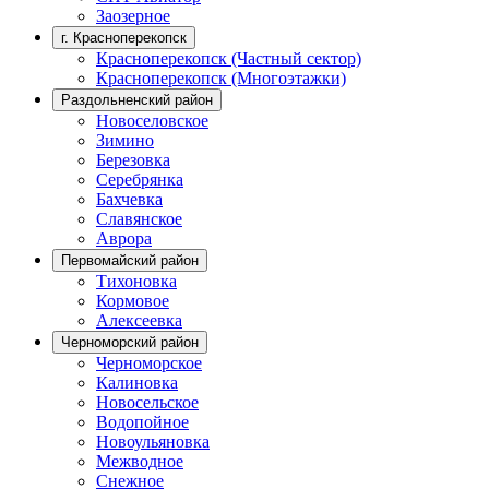
Заозерное
г. Красноперекопск
Красноперекопск (Частный сектор)
Красноперекопск (Многоэтажки)
Раздольненский район
Новоселовское
Зимино
Березовка
Серебрянка
Бахчевка
Славянское
Аврора
Первомайский район
Тихоновка
Кормовое
Алексеевка
Черноморский район
Черноморское
Калиновка
Новосельское
Водопойное
Новоульяновка
Межводное
Снежное