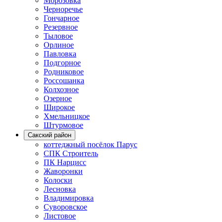
Морозовка
Черноречье
Гончарное
Резервное
Тыловое
Орлиное
Павловка
Подгорное
Родниковое
Россошанка
Колхозное
Озерное
Широкое
Хмельницкое
Штурмовое
Сакский район
коттеджный посёлок Парус
СПК Строитель
ПК Нарцисс
Жаворонки
Колоски
Лесновка
Владимировка
Суворовское
Листовое