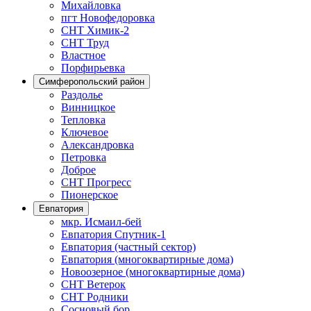
Михайловка
пгт Новофедоровка
СНТ Химик-2
СНТ Труд
Властное
Порфирьевка
Симферопольский район
Раздолье
Винницкое
Тепловка
Ключевое
Александровка
Петровка
Доброе
СНТ Прогресс
Пионерское
Евпатория
мкр. Исмаил-бей
Евпатория Спутник-1
Евпатория (частный сектор)
Евпатория (многоквартирные дома)
Новоозерное (многоквартирные дома)
СНТ Ветерок
СНТ Родники
Сосновый бор