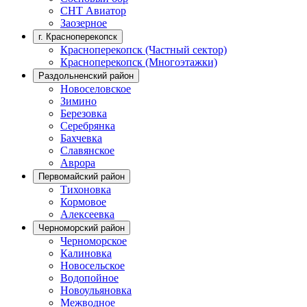
СНТ Авиатор
Заозерное
г. Красноперекопск
Красноперекопск (Частный сектор)
Красноперекопск (Многоэтажки)
Раздольненский район
Новоселовское
Зимино
Березовка
Серебрянка
Бахчевка
Славянское
Аврора
Первомайский район
Тихоновка
Кормовое
Алексеевка
Черноморский район
Черноморское
Калиновка
Новосельское
Водопойное
Новоульяновка
Межводное