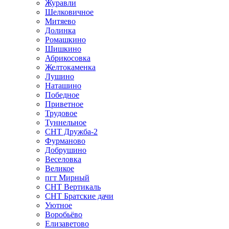
Журавли
Шелковичное
Митяево
Долинка
Ромашкино
Шишкино
Абрикосовка
Желтокаменка
Лушино
Наташино
Победное
Приветное
Трудовое
Туннельное
СНТ Дружба-2
Фурманово
Добрушино
Веселовка
Великое
пгт Мирный
СНТ Вертикаль
СНТ Братские дачи
Уютное
Воробьёво
Елизаветово