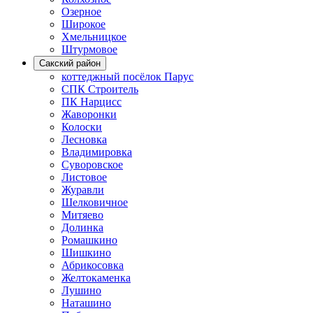
Озерное
Широкое
Хмельницкое
Штурмовое
Сакский район
коттеджный посёлок Парус
СПК Строитель
ПК Нарцисс
Жаворонки
Колоски
Лесновка
Владимировка
Суворовское
Листовое
Журавли
Шелковичное
Митяево
Долинка
Ромашкино
Шишкино
Абрикосовка
Желтокаменка
Лушино
Наташино