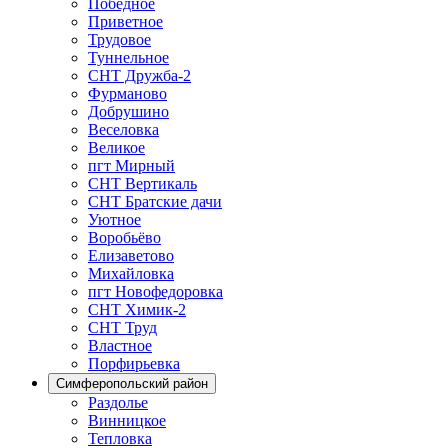
Победное
Приветное
Трудовое
Туннельное
СНТ Дружба-2
Фурманово
Добрушино
Веселовка
Великое
пгт Мирный
СНТ Вертикаль
СНТ Братские дачи
Уютное
Воробьёво
Елизаветово
Михайловка
пгт Новофедоровка
СНТ Химик-2
СНТ Труд
Властное
Порфирьевка
Симферопольский район
Раздолье
Винницкое
Тепловка