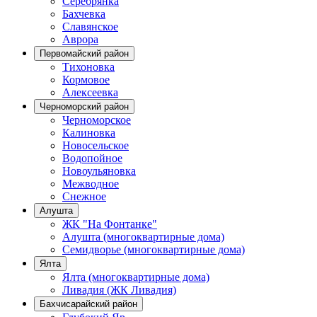
Серебрянка
Бахчевка
Славянское
Аврора
Первомайский район
Тихоновка
Кормовое
Алексеевка
Черноморский район
Черноморское
Калиновка
Новосельское
Водопойное
Новоульяновка
Межводное
Снежное
Алушта
ЖК "На Фонтанке"
Алушта (многоквартирные дома)
Семидворье (многоквартирные дома)
Ялта
Ялта (многоквартирные дома)
Ливадия (ЖК Ливадия)
Бахчисарайский район