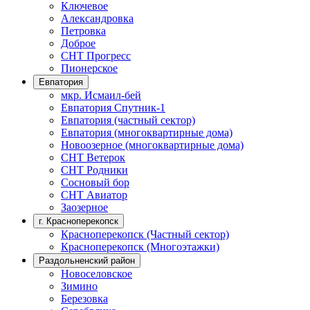
Ключевое
Александровка
Петровка
Доброе
СНТ Прогресс
Пионерское
Евпатория
мкр. Исмаил-бей
Евпатория Спутник-1
Евпатория (частный сектор)
Евпатория (многоквартирные дома)
Новоозерное (многоквартирные дома)
СНТ Ветерок
СНТ Родники
Сосновый бор
СНТ Авиатор
Заозерное
г. Красноперекопск
Красноперекопск (Частный сектор)
Красноперекопск (Многоэтажки)
Раздольненский район
Новоселовское
Зимино
Березовка