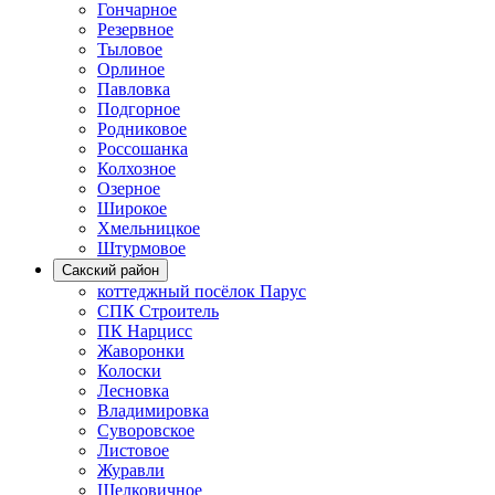
Гончарное
Резервное
Тыловое
Орлиное
Павловка
Подгорное
Родниковое
Россошанка
Колхозное
Озерное
Широкое
Хмельницкое
Штурмовое
Сакский район
коттеджный посёлок Парус
СПК Строитель
ПК Нарцисс
Жаворонки
Колоски
Лесновка
Владимировка
Суворовское
Листовое
Журавли
Шелковичное