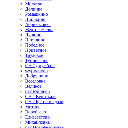
Митяево
Долинка
Ромашкино
Шишкино
Абрикосовка
Желтокаменка
Лушино
Наташино
Победное
Приветное
Трудовое
Туннельное
СНТ Дружба-2
Фурманово
Добрушино
Веселовка
Великое
пгт Мирный
СНТ Вертикаль
СНТ Братские дачи
Уютное
Воробьёво
Елизаветово
Михайловка
пгт Новофедоровка