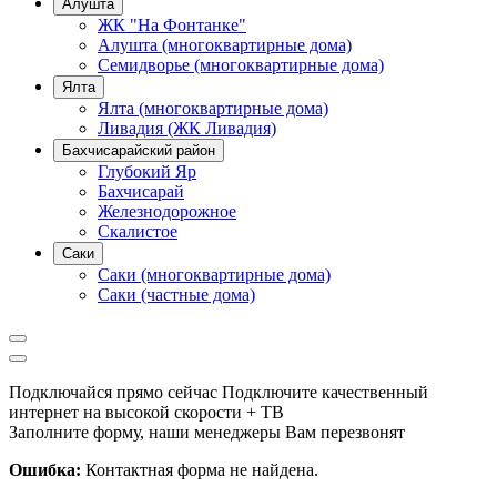
Алушта
ЖК "На Фонтанке"
Алушта (многоквартирные дома)
Семидворье (многоквартирные дома)
Ялта
Ялта (многоквартирные дома)
Ливадия (ЖК Ливадия)
Бахчисарайский район
Глубокий Яр
Бахчисарай
Железнодорожное
Скалистое
Саки
Саки (многоквартирные дома)
Саки (частные дома)
Подключайся прямо сейчас
Подключите качественный
интернет на высокой скорости + ТВ
Заполните форму, наши менеджеры Вам перезвонят
Ошибка:
Контактная форма не найдена.