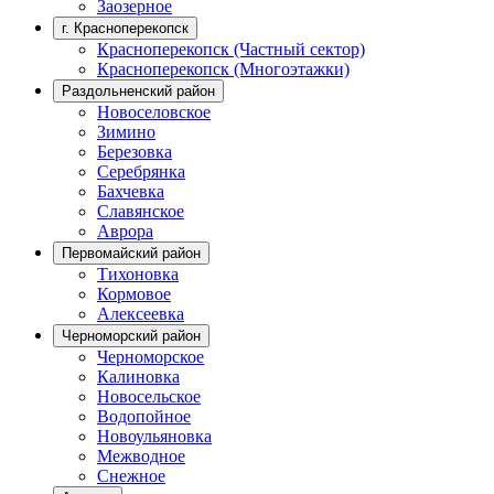
Заозерное
г. Красноперекопск
Красноперекопск (Частный сектор)
Красноперекопск (Многоэтажки)
Раздольненский район
Новоселовское
Зимино
Березовка
Серебрянка
Бахчевка
Славянское
Аврора
Первомайский район
Тихоновка
Кормовое
Алексеевка
Черноморский район
Черноморское
Калиновка
Новосельское
Водопойное
Новоульяновка
Межводное
Снежное