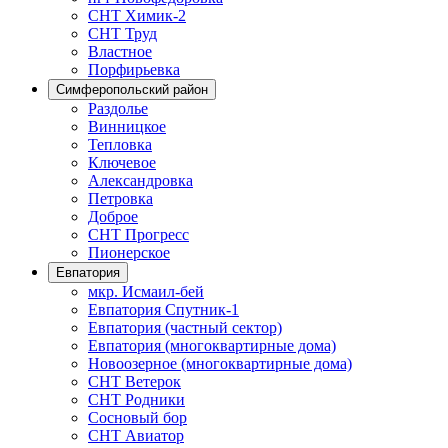
СНТ Химик-2
СНТ Труд
Властное
Порфирьевка
Симферопольский район
Раздолье
Винницкое
Тепловка
Ключевое
Александровка
Петровка
Доброе
СНТ Прогресс
Пионерское
Евпатория
мкр. Исмаил-бей
Евпатория Спутник-1
Евпатория (частный сектор)
Евпатория (многоквартирные дома)
Новоозерное (многоквартирные дома)
СНТ Ветерок
СНТ Родники
Сосновый бор
СНТ Авиатор