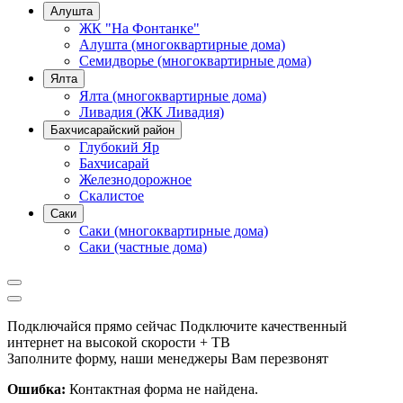
Алушта
ЖК "На Фонтанке"
Алушта (многоквартирные дома)
Семидворье (многоквартирные дома)
Ялта
Ялта (многоквартирные дома)
Ливадия (ЖК Ливадия)
Бахчисарайский район
Глубокий Яр
Бахчисарай
Железнодорожное
Скалистое
Саки
Саки (многоквартирные дома)
Саки (частные дома)
Подключайся прямо сейчас
Подключите качественный
интернет на высокой скорости + ТВ
Заполните форму, наши менеджеры Вам перезвонят
Ошибка:
Контактная форма не найдена.