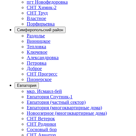
пгт Новофедоровка
СНТ Химик-2
СНТ Труд
Властное
Порфирьевка
Симферопольский район
Раздолье
Винницкое
Тепловка
Ключевое
Александровка
Петровка
Доброе
СНТ Прогресс
Пионерское
Евпатория
мкр. Исмаил-бей
Евпатория Спутник-1
Евпатория (частный сектор)
Евпатория (многоквартирные дома)
Новоозерное (многоквартирные дома)
СНТ Ветерок
СНТ Родники
Сосновый бор
СНТ Авиатор