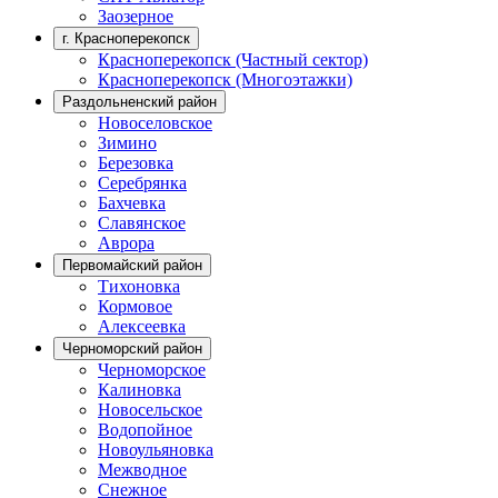
Заозерное
г. Красноперекопск
Красноперекопск (Частный сектор)
Красноперекопск (Многоэтажки)
Раздольненский район
Новоселовское
Зимино
Березовка
Серебрянка
Бахчевка
Славянское
Аврора
Первомайский район
Тихоновка
Кормовое
Алексеевка
Черноморский район
Черноморское
Калиновка
Новосельское
Водопойное
Новоульяновка
Межводное
Снежное