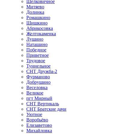
Шелковичное
Митяево
Долинка
Ромашкино
Шишкино
Абрикосовка
Желтокаменка
Лушино
Наташино
Победное
Приветное
Трудовое
Туннельное
СНТ Дружба-2
Фурманово
Добрушино
Веселовка
Великое
пгт Мирный
СНТ Вертикаль
СНТ Братские дачи
Уютное
Воробьёво
Елизаветово
Михайловка