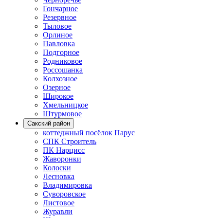
Гончарное
Резервное
Тыловое
Орлиное
Павловка
Подгорное
Родниковое
Россошанка
Колхозное
Озерное
Широкое
Хмельницкое
Штурмовое
Сакский район
коттеджный посёлок Парус
СПК Строитель
ПК Нарцисс
Жаворонки
Колоски
Лесновка
Владимировка
Суворовское
Листовое
Журавли