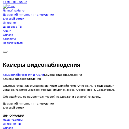
+7 918 018 55 22
Блог
Личный кабинет
Домашний интернет и телевидение
для всей семьи
Интернет
Цифровое ТВ
Акции
Оплата
Контакты
Подключиться
Камеры видеонаблюдения
Крымонлайн
Новости и Акции
Камеры видеонаблюдения
Камеры видеонаблюдения
Опытные специалисты компании Крым Онлайн помогут правильно подобрать и
установить камеры видеонаблюдения для бизнеса! Оборонное, г. Севастополь
Обращайтесь по номеру технической поддержки и оставляйте заявку.
Домашний интернет и телевидение
для всей семьи
ИНФОРМАЦИЯ
Наши тарифы
Интернет ТВ
Оплата