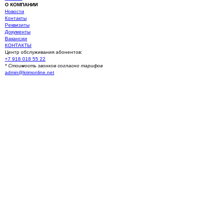
О КОМПАНИИ
Новости
Контакты
Реквизиты
Документы
Вакансии
КОНТАКТЫ
Центр обслуживания абонентов:
+7 918 018 55 22
* Стоимость звонков согласно тарифов
admin@krimonline.net
Ваше местоположение
г. Севастополь
Севастополь (Многоэтажные дома)
Севастополь (Частный сектор)
Балаклава (Частный сектор)
Балаклава (Многоэтажные дома)
Оборонное
Сахарная головка
Первомайка
Родное
Терновка
Морозовка
Черноречье
Гончарное
Резервное
Тыловое
Орлиное
Павловка