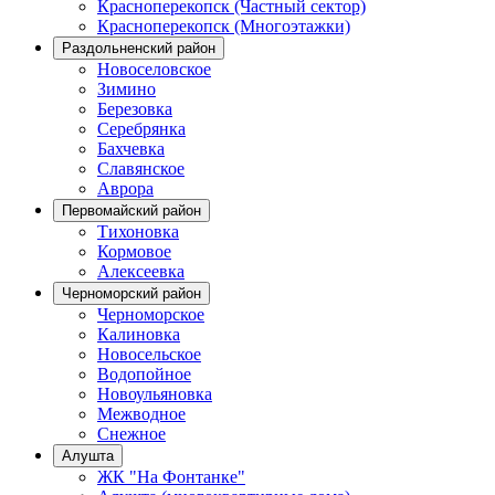
Красноперекопск (Частный сектор)
Красноперекопск (Многоэтажки)
Раздольненский район
Новоселовское
Зимино
Березовка
Серебрянка
Бахчевка
Славянское
Аврора
Первомайский район
Тихоновка
Кормовое
Алексеевка
Черноморский район
Черноморское
Калиновка
Новосельское
Водопойное
Новоульяновка
Межводное
Снежное
Алушта
ЖК "На Фонтанке"