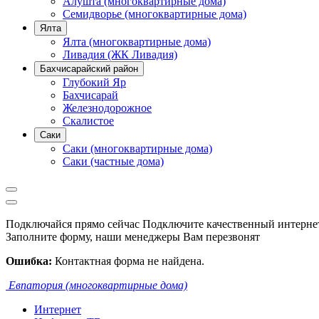
Алушта (многоквартирные дома)
Семидворье (многоквартирные дома)
Ялта
Ялта (многоквартирные дома)
Ливадия (ЖК Ливадия)
Бахчисарайский район
Глубокий Яр
Бахчисарай
Железнодорожное
Скалистое
Саки
Саки (многоквартирные дома)
Саки (частные дома)
Подключайся прямо сейчас
Подключите качественный интернет
Заполните форму, наши менеджеры Вам перезвонят
Ошибка:
Контактная форма не найдена.
Евпатория (многоквартирные дома)
Интернет