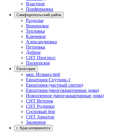
Властное
Порфирьевка
Симферопольский район
Раздолье
Винницкое
Тепловка
Ключевое
Александровка
Петровка
Доброе
СНТ Прогресс
Пионерское
Евпатория
мкр. Исмаил-бей
Евпатория Спутник-1
Евпатория (частный сектор)
Евпатория (многоквартирные дома)
Новоозерное (многоквартирные дома)
СНТ Ветерок
СНТ Родники
Сосновый бор
СНТ Авиатор
Заозерное
г. Красноперекопск