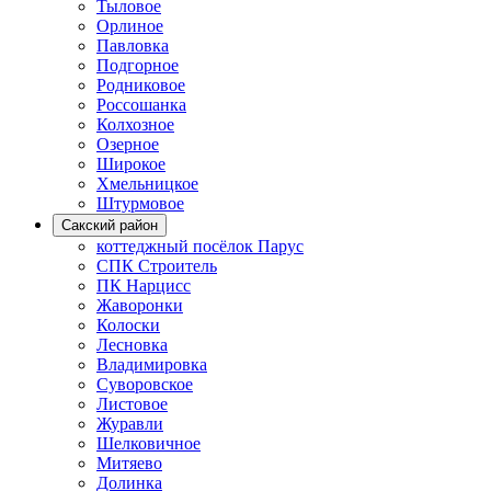
Тыловое
Орлиное
Павловка
Подгорное
Родниковое
Россошанка
Колхозное
Озерное
Широкое
Хмельницкое
Штурмовое
Сакский район
коттеджный посёлок Парус
СПК Строитель
ПК Нарцисс
Жаворонки
Колоски
Лесновка
Владимировка
Суворовское
Листовое
Журавли
Шелковичное
Митяево
Долинка