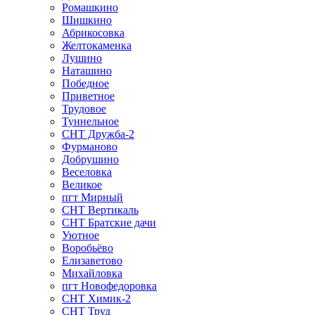
Ромашкино
Шишкино
Абрикосовка
Желтокаменка
Лушино
Наташино
Победное
Приветное
Трудовое
Туннельное
СНТ Дружба-2
Фурманово
Добрушино
Веселовка
Великое
пгт Мирный
СНТ Вертикаль
СНТ Братские дачи
Уютное
Воробьёво
Елизаветово
Михайловка
пгт Новофедоровка
СНТ Химик-2
СНТ Труд