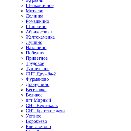
Журавли
Шелковичное
Митяево
Долинка
Ромашкино
Шишкино
Абрикосовка
Желтокаменка
Лушино
Наташино
Победное
Приветное
Трудовое
Туннельное
СНТ Дружба-2
Фурманово
Добрушино
Веселовка
Великое
пгт Мирный
СНТ Вертикаль
СНТ Братские дачи
Уютное
Воробьёво
Елизаветово