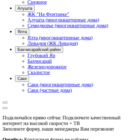
Снежное
Алушта
ЖК "На Фонтанке"
Алушта (многоквартирные дома)
Семидворье (многоквартирные дома)
Ялта
Ялта (многоквартирные дома)
Ливадия (ЖК Ливадия)
Бахчисарайский район
Глубокий Яр
Бахчисарай
Железнодорожное
Скалистое
Саки
Саки (многоквартирные дома)
Саки (частные дома)
Подключайся прямо сейчас
Подключите качественный
интернет на высокой скорости + ТВ
Заполните форму, наши менеджеры Вам перезвонят
Ошибка:
Контактная форма не найдена.