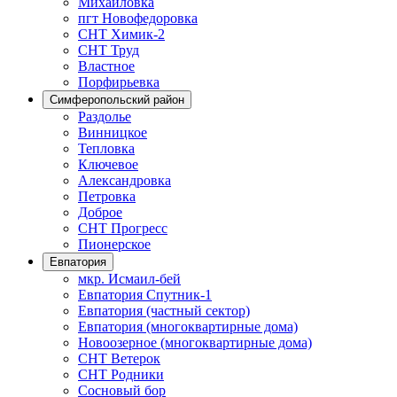
Михайловка
пгт Новофедоровка
СНТ Химик-2
СНТ Труд
Властное
Порфирьевка
Симферопольский район
Раздолье
Винницкое
Тепловка
Ключевое
Александровка
Петровка
Доброе
СНТ Прогресс
Пионерское
Евпатория
мкр. Исмаил-бей
Евпатория Спутник-1
Евпатория (частный сектор)
Евпатория (многоквартирные дома)
Новоозерное (многоквартирные дома)
СНТ Ветерок
СНТ Родники
Сосновый бор