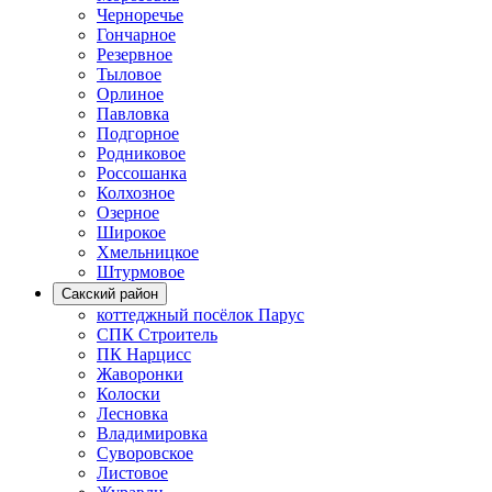
Черноречье
Гончарное
Резервное
Тыловое
Орлиное
Павловка
Подгорное
Родниковое
Россошанка
Колхозное
Озерное
Широкое
Хмельницкое
Штурмовое
Сакский район
коттеджный посёлок Парус
СПК Строитель
ПК Нарцисс
Жаворонки
Колоски
Лесновка
Владимировка
Суворовское
Листовое