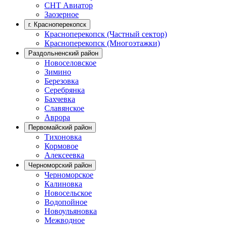
СНТ Авиатор
Заозерное
г. Красноперекопск
Красноперекопск (Частный сектор)
Красноперекопск (Многоэтажки)
Раздольненский район
Новоселовское
Зимино
Березовка
Серебрянка
Бахчевка
Славянское
Аврора
Первомайский район
Тихоновка
Кормовое
Алексеевка
Черноморский район
Черноморское
Калиновка
Новосельское
Водопойное
Новоульяновка
Межводное