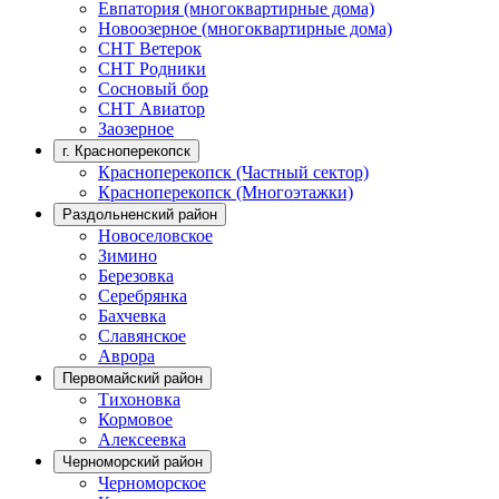
Евпатория (многоквартирные дома)
Новоозерное (многоквартирные дома)
СНТ Ветерок
СНТ Родники
Сосновый бор
СНТ Авиатор
Заозерное
г. Красноперекопск
Красноперекопск (Частный сектор)
Красноперекопск (Многоэтажки)
Раздольненский район
Новоселовское
Зимино
Березовка
Серебрянка
Бахчевка
Славянское
Аврора
Первомайский район
Тихоновка
Кормовое
Алексеевка
Черноморский район
Черноморское