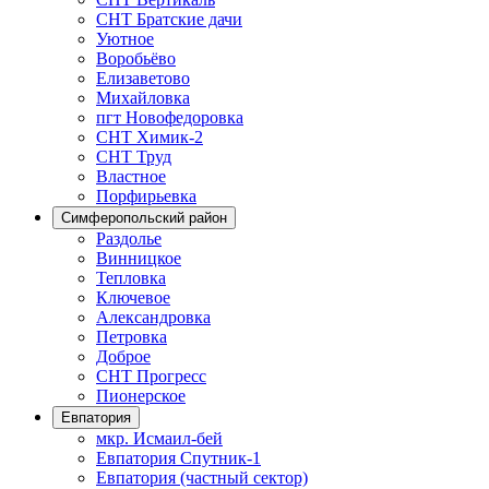
СНТ Братские дачи
Уютное
Воробьёво
Елизаветово
Михайловка
пгт Новофедоровка
СНТ Химик-2
СНТ Труд
Властное
Порфирьевка
Симферопольский район
Раздолье
Винницкое
Тепловка
Ключевое
Александровка
Петровка
Доброе
СНТ Прогресс
Пионерское
Евпатория
мкр. Исмаил-бей
Евпатория Спутник-1
Евпатория (частный сектор)