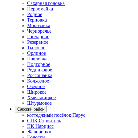
Сахарная головка
Первомайка
Родное
Терновка
Морозовка
Черноречье
Гончарное
Резервное
Тыловое
Орлиное
Павловка
Подгорное
Родниковое
Россошанка
Колхозное
Озерное
Широкое
Хмельницкое
Штурмовое
Сакский район
коттеджный посёлок Парус
СПК Строитель
ПК Нарцисс
Жаворонки
Колоски