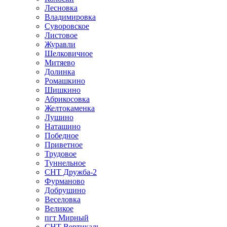
Лесновка
Владимировка
Суворовское
Листовое
Журавли
Шелковичное
Митяево
Долинка
Ромашкино
Шишкино
Абрикосовка
Желтокаменка
Лушино
Наташино
Победное
Приветное
Трудовое
Туннельное
СНТ Дружба-2
Фурманово
Добрушино
Веселовка
Великое
пгт Мирный
СНТ Вертикаль