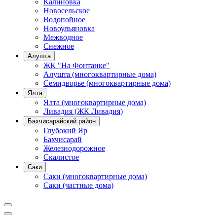
Калиновка
Новосельское
Водопойное
Новоульяновка
Межводное
Снежное
Алушта
ЖК "На Фонтанке"
Алушта (многоквартирные дома)
Семидворье (многоквартирные дома)
Ялта
Ялта (многоквартирные дома)
Ливадия (ЖК Ливадия)
Бахчисарайский район
Глубокий Яр
Бахчисарай
Железнодорожное
Скалистое
Саки
Саки (многоквартирные дома)
Саки (частные дома)