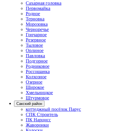
Сахарная головка
Первомайка
Родное
Терновка
Морозовка
Черноречье
Гончарное
Резервное
Тыловое
Орлиное
Павловка
Подгорное
Родниковое
Россошанка
Колхозное
Озерное
Широкое
Хмельницкое
Штурмовое
Сакский район
коттеджный посёлок Парус
СПК Строитель
ПК Нарцисс
Жаворонки
Колоски