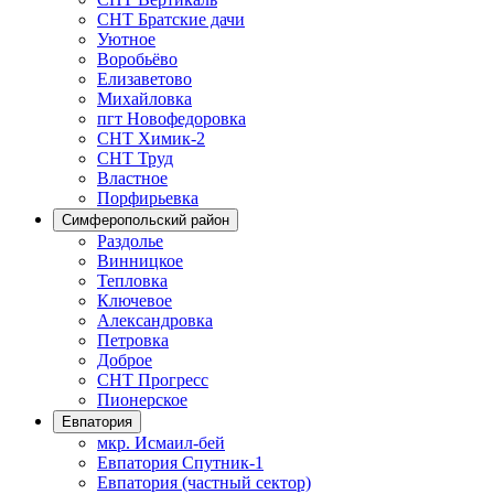
СНТ Братские дачи
Уютное
Воробьёво
Елизаветово
Михайловка
пгт Новофедоровка
СНТ Химик-2
СНТ Труд
Властное
Порфирьевка
Симферопольский район
Раздолье
Винницкое
Тепловка
Ключевое
Александровка
Петровка
Доброе
СНТ Прогресс
Пионерское
Евпатория
мкр. Исмаил-бей
Евпатория Спутник-1
Евпатория (частный сектор)