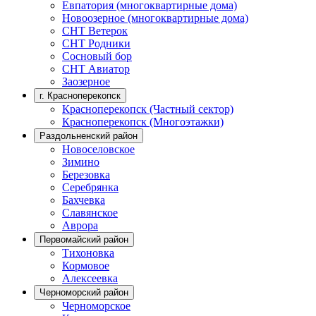
Евпатория (многоквартирные дома)
Новоозерное (многоквартирные дома)
СНТ Ветерок
СНТ Родники
Сосновый бор
СНТ Авиатор
Заозерное
г. Красноперекопск
Красноперекопск (Частный сектор)
Красноперекопск (Многоэтажки)
Раздольненский район
Новоселовское
Зимино
Березовка
Серебрянка
Бахчевка
Славянское
Аврора
Первомайский район
Тихоновка
Кормовое
Алексеевка
Черноморский район
Черноморское