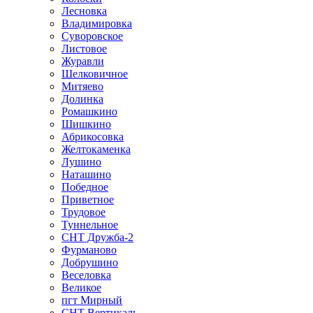
Лесновка
Владимировка
Суворовское
Листовое
Журавли
Шелковичное
Митяево
Долинка
Ромашкино
Шишкино
Абрикосовка
Желтокаменка
Лушино
Наташино
Победное
Приветное
Трудовое
Туннельное
СНТ Дружба-2
Фурманово
Добрушино
Веселовка
Великое
пгт Мирный
СНТ Вертикаль