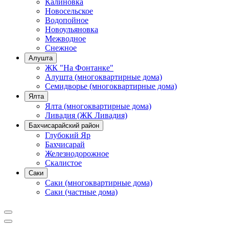
Калиновка
Новосельское
Водопойное
Новоульяновка
Межводное
Снежное
Алушта
ЖК "На Фонтанке"
Алушта (многоквартирные дома)
Семидворье (многоквартирные дома)
Ялта
Ялта (многоквартирные дома)
Ливадия (ЖК Ливадия)
Бахчисарайский район
Глубокий Яр
Бахчисарай
Железнодорожное
Скалистое
Саки
Саки (многоквартирные дома)
Саки (частные дома)