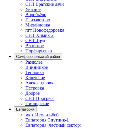
СНТ Братские дачи
Уютное
Воробьёво
Елизаветово
Михайловка
пгт Новофедоровка
СНТ Химик-2
СНТ Труд
Властное
Порфирьевка
Симферопольский район
Раздолье
Винницкое
Тепловка
Ключевое
Александровка
Петровка
Доброе
СНТ Прогресс
Пионерское
Евпатория
мкр. Исмаил-бей
Евпатория Спутник-1
Евпатория (частный сектор)