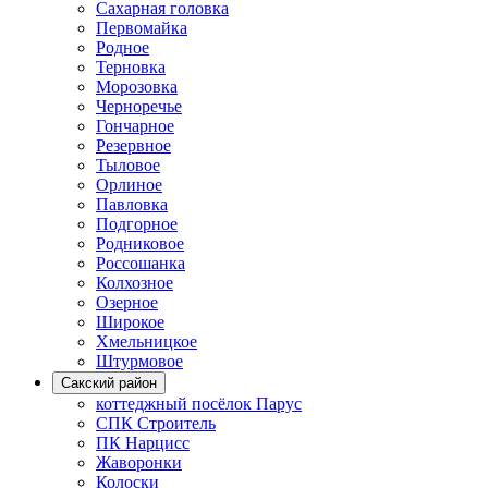
Сахарная головка
Первомайка
Родное
Терновка
Морозовка
Черноречье
Гончарное
Резервное
Тыловое
Орлиное
Павловка
Подгорное
Родниковое
Россошанка
Колхозное
Озерное
Широкое
Хмельницкое
Штурмовое
Сакский район
коттеджный посёлок Парус
СПК Строитель
ПК Нарцисс
Жаворонки
Колоски