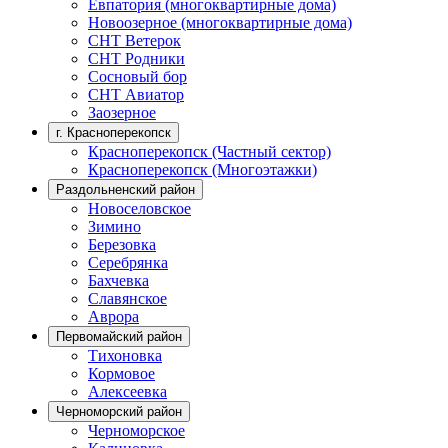
Евпатория (многоквартирные дома)
Новоозерное (многоквартирные дома)
СНТ Ветерок
СНТ Родники
Сосновый бор
СНТ Авиатор
Заозерное
г. Красноперекопск
Красноперекопск (Частный сектор)
Красноперекопск (Многоэтажки)
Раздольненский район
Новоселовское
Зимино
Березовка
Серебрянка
Бахчевка
Славянское
Аврора
Первомайский район
Тихоновка
Кормовое
Алексеевка
Черноморский район
Черноморское