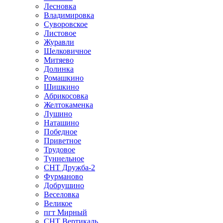
Лесновка
Владимировка
Суворовское
Листовое
Журавли
Шелковичное
Митяево
Долинка
Ромашкино
Шишкино
Абрикосовка
Желтокаменка
Лушино
Наташино
Победное
Приветное
Трудовое
Туннельное
СНТ Дружба-2
Фурманово
Добрушино
Веселовка
Великое
пгт Мирный
СНТ Вертикаль