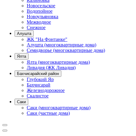
Калиновка
Новосельское
Водопойное
Новоульяновка
Межводное
Снежное
Алушта
ЖК "На Фонтанке"
Алушта (многоквартирные дома)
Семидворье (многоквартирные дома)
Ялта
Ялта (многоквартирные дома)
Ливадия (ЖК Ливадия)
Бахчисарайский район
Глубокий Яр
Бахчисарай
Железнодорожное
Скалистое
Саки
Саки (многоквартирные дома)
Саки (частные дома)