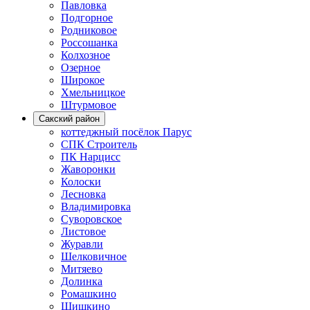
Павловка
Подгорное
Родниковое
Россошанка
Колхозное
Озерное
Широкое
Хмельницкое
Штурмовое
Сакский район
коттеджный посёлок Парус
СПК Строитель
ПК Нарцисс
Жаворонки
Колоски
Лесновка
Владимировка
Суворовское
Листовое
Журавли
Шелковичное
Митяево
Долинка
Ромашкино
Шишкино