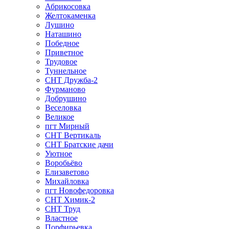
Абрикосовка
Желтокаменка
Лушино
Наташино
Победное
Приветное
Трудовое
Туннельное
СНТ Дружба-2
Фурманово
Добрушино
Веселовка
Великое
пгт Мирный
СНТ Вертикаль
СНТ Братские дачи
Уютное
Воробьёво
Елизаветово
Михайловка
пгт Новофедоровка
СНТ Химик-2
СНТ Труд
Властное
Порфирьевка