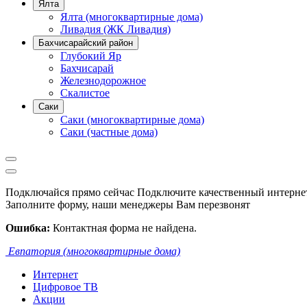
Ялта
Ялта (многоквартирные дома)
Ливадия (ЖК Ливадия)
Бахчисарайский район
Глубокий Яр
Бахчисарай
Железнодорожное
Скалистое
Саки
Саки (многоквартирные дома)
Саки (частные дома)
Подключайся прямо сейчас
Подключите качественный интернет
Заполните форму, наши менеджеры Вам перезвонят
Ошибка:
Контактная форма не найдена.
Евпатория (многоквартирные дома)
Интернет
Цифровое ТВ
Акции