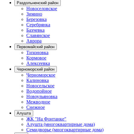
Раздольненский район
Новоселовское
Зимино
Березовка
Серебрянка
Бахчевка
Славянское
Аврора
Первомайский район
Тихоновка
Кормовое
Алексеевка
Черноморский район
Черноморское
Калиновка
Новосельское
Водопойное
Новоульяновка
Межводное
Снежное
Алушта
ЖК "На Фонтанке"
Алушта (многоквартирные дома)
Семидворье (многоквартирные дома)