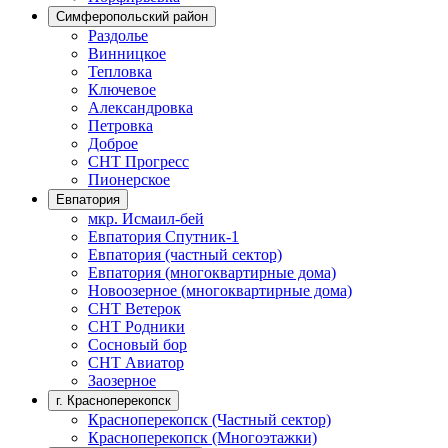
Симферопольский район
Раздолье
Винницкое
Тепловка
Ключевое
Александровка
Петровка
Доброе
СНТ Прогресс
Пионерское
Евпатория
мкр. Исмаил-бей
Евпатория Спутник-1
Евпатория (частный сектор)
Евпатория (многоквартирные дома)
Новоозерное (многоквартирные дома)
СНТ Ветерок
СНТ Родники
Сосновый бор
СНТ Авиатор
Заозерное
г. Красноперекопск
Красноперекопск (Частный сектор)
Красноперекопск (Многоэтажки)