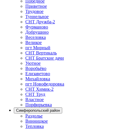
Победное
Приветное
Трудовое
Туннельное
СНТ Дружба-2
Фурманово
Добрушино
Веселовка
Великое
пгт Мирный
СНТ Вертикаль
СНТ Братские дачи
Уютное
Воробьёво
Елизаветово
Михайловка
пгт Новофедоровка
СНТ Химик-2
СНТ Труд
Властное
Порфирьевка
Симферопольский район
Раздолье
Винницкое
Тепловка