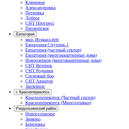
Ключевое
Александровка
Петровка
Доброе
СНТ Прогресс
Пионерское
Евпатория
мкр. Исмаил-бей
Евпатория Спутник-1
Евпатория (частный сектор)
Евпатория (многоквартирные дома)
Новоозерное (многоквартирные дома)
СНТ Ветерок
СНТ Родники
Сосновый бор
СНТ Авиатор
Заозерное
г. Красноперекопск
Красноперекопск (Частный сектор)
Красноперекопск (Многоэтажки)
Раздольненский район
Новоселовское
Зимино
Березовка