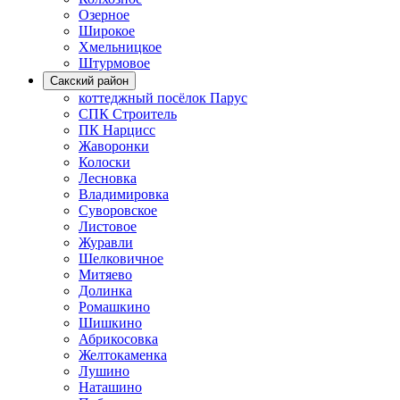
Озерное
Широкое
Хмельницкое
Штурмовое
Сакский район
коттеджный посёлок Парус
СПК Строитель
ПК Нарцисс
Жаворонки
Колоски
Лесновка
Владимировка
Суворовское
Листовое
Журавли
Шелковичное
Митяево
Долинка
Ромашкино
Шишкино
Абрикосовка
Желтокаменка
Лушино
Наташино