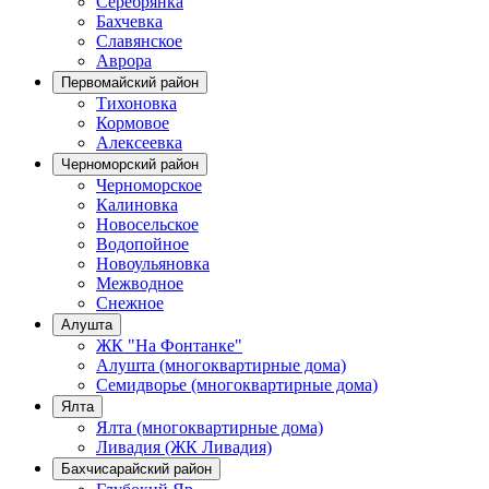
Серебрянка
Бахчевка
Славянское
Аврора
Первомайский район
Тихоновка
Кормовое
Алексеевка
Черноморский район
Черноморское
Калиновка
Новосельское
Водопойное
Новоульяновка
Межводное
Снежное
Алушта
ЖК "На Фонтанке"
Алушта (многоквартирные дома)
Семидворье (многоквартирные дома)
Ялта
Ялта (многоквартирные дома)
Ливадия (ЖК Ливадия)
Бахчисарайский район