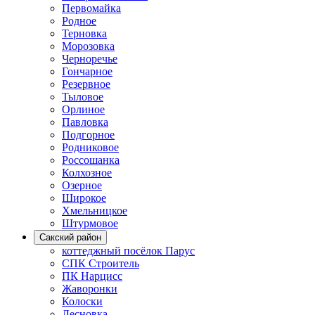
Первомайка
Родное
Терновка
Морозовка
Черноречье
Гончарное
Резервное
Тыловое
Орлиное
Павловка
Подгорное
Родниковое
Россошанка
Колхозное
Озерное
Широкое
Хмельницкое
Штурмовое
Сакский район
коттеджный посёлок Парус
СПК Строитель
ПК Нарцисс
Жаворонки
Колоски
Лесновка