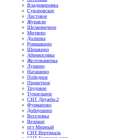
Владимировка
Суворовское
Листовое
Журавли
Шелковичное
Митяево
Долинка
Ромашкино
Шишкино
Абрикосовка
Желтокаменка
Лушино
Наташино
Победное
Приветное
Трудовое
Туннельное
СНТ Дружба-2
Фурманово
Добрушино
Веселовка
Великое
пгт Мирный
СНТ Вертикаль