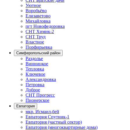
СНТ Братские дачи
Уютное
Воробьёво
Елизаветово
Михайловка
пгт Новофедоровка
СНТ Химик-2
СНТ Труд
Властное
Порфирьевка
Симферопольский район
Раздолье
Винницкое
Тепловка
Ключевое
Александровка
Петровка
Доброе
СНТ Прогресс
Пионерское
Евпатория
мкр. Исмаил-бей
Евпатория Спутник-1
Евпатория (частный сектор)
Евпатория (многоквартирные дома)