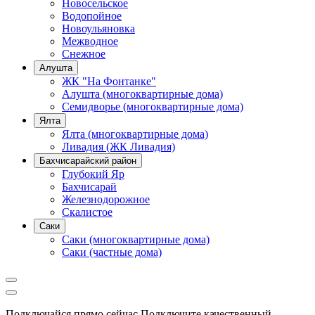
Новосельское
Водопойное
Новоульяновка
Межводное
Снежное
Алушта
ЖК "На Фонтанке"
Алушта (многоквартирные дома)
Семидворье (многоквартирные дома)
Ялта
Ялта (многоквартирные дома)
Ливадия (ЖК Ливадия)
Бахчисарайский район
Глубокий Яр
Бахчисарай
Железнодорожное
Скалистое
Саки
Саки (многоквартирные дома)
Саки (частные дома)
Подключайся прямо сейчас
Подключите качественный