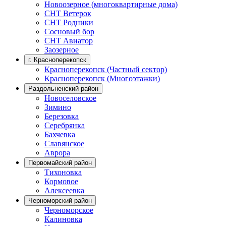
Новоозерное (многоквартирные дома)
СНТ Ветерок
СНТ Родники
Сосновый бор
СНТ Авиатор
Заозерное
г. Красноперекопск
Красноперекопск (Частный сектор)
Красноперекопск (Многоэтажки)
Раздольненский район
Новоселовское
Зимино
Березовка
Серебрянка
Бахчевка
Славянское
Аврора
Первомайский район
Тихоновка
Кормовое
Алексеевка
Черноморский район
Черноморское
Калиновка