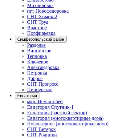
Михайловка
пгт Новофедоровка
СНТ Химик-2
СНТ Труд
Властное
Порфирьевка
Симферопольский район
Раздолье
Винницкое
Тепловка
Ключевое
Александровка
Петровка
Доброе
СНТ Прогресс
Пионерское
Евпатория
мкр. Исмаил-бей
Евпатория Спутник-1
Евпатория (частный сектор)
Евпатория (многоквартирные дома)
Новоозерное (многоквартирные дома)
СНТ Ветерок
СНТ Родники