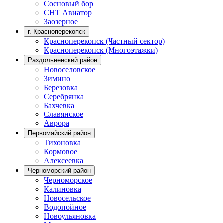
Сосновый бор
СНТ Авиатор
Заозерное
г. Красноперекопск
Красноперекопск (Частный сектор)
Красноперекопск (Многоэтажки)
Раздольненский район
Новоселовское
Зимино
Березовка
Серебрянка
Бахчевка
Славянское
Аврора
Первомайский район
Тихоновка
Кормовое
Алексеевка
Черноморский район
Черноморское
Калиновка
Новосельское
Водопойное
Новоульяновка