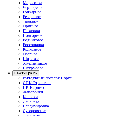
Морозовка
Черноречье
Гончарное
Резервное
Тыловое
Орлиное
Павловка
Подгорное
Родниковое
Россошанка
Колхозное
Озерное
Широкое
Хмельницкое
Штурмовое
Сакский район
коттеджный посёлок Парус
СПК Строитель
ПК Нарцисс
Жаворонки
Колоски
Лесновка
Владимировка
Суворовское
Листовое