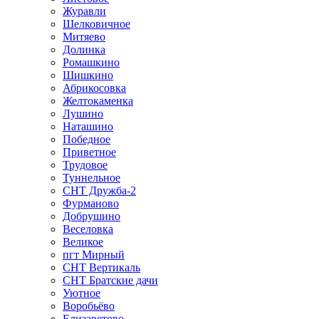
Журавли
Шелковичное
Митяево
Долинка
Ромашкино
Шишкино
Абрикосовка
Желтокаменка
Лушино
Наташино
Победное
Приветное
Трудовое
Туннельное
СНТ Дружба-2
Фурманово
Добрушино
Веселовка
Великое
пгт Мирный
СНТ Вертикаль
СНТ Братские дачи
Уютное
Воробьёво
Елизаветово