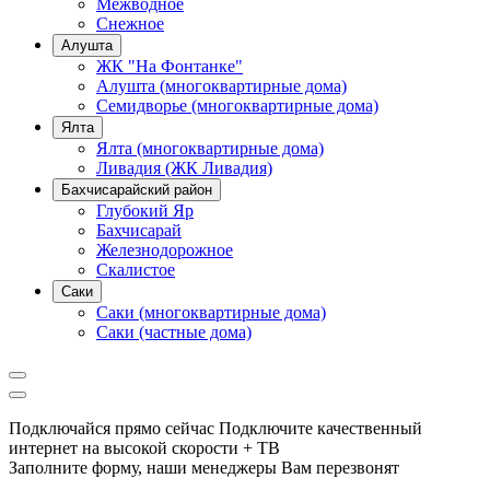
Межводное
Снежное
Алушта
ЖК "На Фонтанке"
Алушта (многоквартирные дома)
Семидворье (многоквартирные дома)
Ялта
Ялта (многоквартирные дома)
Ливадия (ЖК Ливадия)
Бахчисарайский район
Глубокий Яр
Бахчисарай
Железнодорожное
Скалистое
Саки
Саки (многоквартирные дома)
Саки (частные дома)
Подключайся прямо сейчас
Подключите качественный
интернет на высокой скорости + ТВ
Заполните форму, наши менеджеры Вам перезвонят