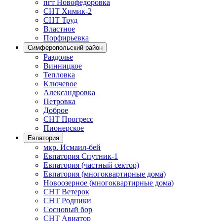
пгт Новофедоровка
СНТ Химик-2
СНТ Труд
Властное
Порфирьевка
Симферопольский район
Раздолье
Винницкое
Тепловка
Ключевое
Александровка
Петровка
Доброе
СНТ Прогресс
Пионерское
Евпатория
мкр. Исмаил-бей
Евпатория Спутник-1
Евпатория (частный сектор)
Евпатория (многоквартирные дома)
Новоозерное (многоквартирные дома)
СНТ Ветерок
СНТ Родники
Сосновый бор
СНТ Авиатор