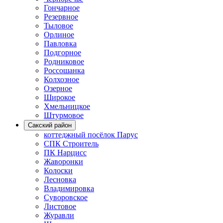
Гончарное
Резервное
Тыловое
Орлиное
Павловка
Подгорное
Родниковое
Россошанка
Колхозное
Озерное
Широкое
Хмельницкое
Штурмовое
Сакский район
коттеджный посёлок Парус
СПК Строитель
ПК Нарцисс
Жаворонки
Колоски
Лесновка
Владимировка
Суворовское
Листовое
Журавли