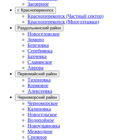
Заозерное
г. Красноперекопск
Красноперекопск (Частный сектор)
Красноперекопск (Многоэтажки)
Раздольненский район
Новоселовское
Зимино
Березовка
Серебрянка
Бахчевка
Славянское
Аврора
Первомайский район
Тихоновка
Кормовое
Алексеевка
Черноморский район
Черноморское
Калиновка
Новосельское
Водопойное
Новоульяновка
Межводное
Снежное