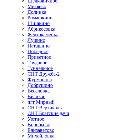
Шелковичное
Митяево
Долинка
Ромашкино
Шишкино
Абрикосовка
Желтокаменка
Лушино
Наташино
Победное
Приветное
Трудовое
Туннельное
СНТ Дружба-2
Фурманово
Добрушино
Веселовка
Великое
пгт Мирный
СНТ Вертикаль
СНТ Братские дачи
Уютное
Воробьёво
Елизаветово
Михайловка