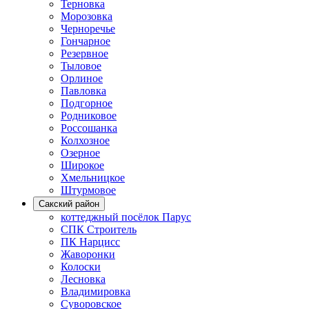
Терновка
Морозовка
Черноречье
Гончарное
Резервное
Тыловое
Орлиное
Павловка
Подгорное
Родниковое
Россошанка
Колхозное
Озерное
Широкое
Хмельницкое
Штурмовое
Сакский район
коттеджный посёлок Парус
СПК Строитель
ПК Нарцисс
Жаворонки
Колоски
Лесновка
Владимировка
Суворовское