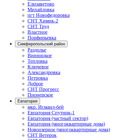
Елизаветово
Михайловка
пгт Новофедоровка
СНТ Химик-2
СНТ Труд
Властное
Порфирьевка
Симферопольский район
Раздолье
Винницкое
Тепловка
Ключевое
Александровка
Петровка
Доброе
СНТ Прогресс
Пионерское
Евпатория
мкр. Исмаил-бей
Евпатория Спутник-1
Евпатория (частный сектор)
Евпатория (многоквартирные дома)
Новоозерное (многоквартирные дома)
СНТ Ветерок