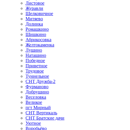
Листовое
Журавли
Шелковичное
Митяево
Долинка
Ромашкино
Шишкино
Абрикосовка
Желтокаменка
Лушино
Наташино
Победное
Приветное
Трудовое
Туннельное
СНТ Дружба-2
Фурманово
Добрушино
Веселовка
Великое
пгт Мирный
СНТ Вертикаль
СНТ Братские дачи
Уютное
Воробьёво