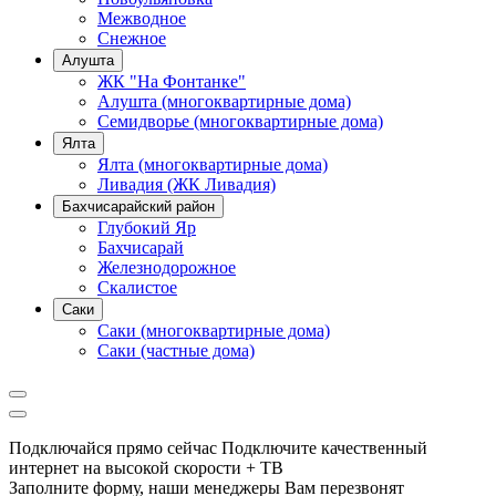
Межводное
Снежное
Алушта
ЖК "На Фонтанке"
Алушта (многоквартирные дома)
Семидворье (многоквартирные дома)
Ялта
Ялта (многоквартирные дома)
Ливадия (ЖК Ливадия)
Бахчисарайский район
Глубокий Яр
Бахчисарай
Железнодорожное
Скалистое
Саки
Саки (многоквартирные дома)
Саки (частные дома)
Подключайся прямо сейчас
Подключите качественный
интернет на высокой скорости + ТВ
Заполните форму, наши менеджеры Вам перезвонят