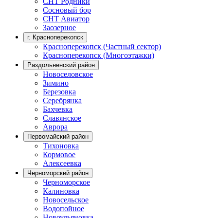
СНТ Родники
Сосновый бор
СНТ Авиатор
Заозерное
г. Красноперекопск
Красноперекопск (Частный сектор)
Красноперекопск (Многоэтажки)
Раздольненский район
Новоселовское
Зимино
Березовка
Серебрянка
Бахчевка
Славянское
Аврора
Первомайский район
Тихоновка
Кормовое
Алексеевка
Черноморский район
Черноморское
Калиновка
Новосельское
Водопойное
Новоульяновка