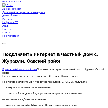
+7 918 018 55 22
Блог
Личный кабинет
Домашний интернет и телевидение
для всей семьи
Интернет
Цифровое ТВ
Акции
Оплата
Контакты
Подключиться
Подключить интернет в частный дом с.
Журавли, Сакский район
Крымонлайн
Новости и Акции
Подключить интернет в частный дом с. Журавли, Сакский
район
Подключить интернет в частный дом с. Журавли, Сакский район
Подключив безлимитный интернет по технологии GPON, Вы получаете:
— быстрое и качественное подключение;
— стабильный и надёжный доступ к интернету в любое время суток;
— уникальная подборка телеканалов;
— комплексные тарифы (Интернет+ТВ) по оптимальным ценам;