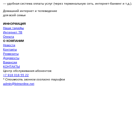
— удобная система оплаты услуг (через терминальную сеть, интернет-банкинг и т.д.).
Домашний интернет и телевидение
для всей семьи
ИНФОРМАЦИЯ
Наши тарифы
Интернет ТВ
Оплата
О КОМПАНИИ
Новости
Контакты
Реквизиты
Документы
Вакансии
КОНТАКТЫ
Центр обслуживания абонентов:
+7 918 018 55 22
* Стоимость звонков согласно тарифов
admin@krimonline.net
Ваше местоположение
г. Севастополь
Севастополь (Многоэтажные дома)
Севастополь (Частный сектор)
Балаклава (Частный сектор)
Балаклава (Многоэтажные дома)
Оборонное
Сахарная головка
Первомайка