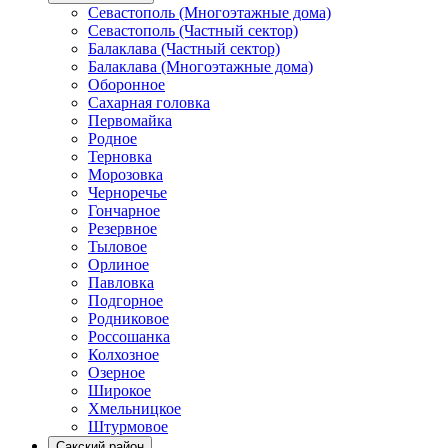
Севастополь (Многоэтажные дома)
Севастополь (Частный сектор)
Балаклава (Частный сектор)
Балаклава (Многоэтажные дома)
Оборонное
Сахарная головка
Первомайка
Родное
Терновка
Морозовка
Черноречье
Гончарное
Резервное
Тыловое
Орлиное
Павловка
Подгорное
Родниковое
Россошанка
Колхозное
Озерное
Широкое
Хмельницкое
Штурмовое
Сакский район