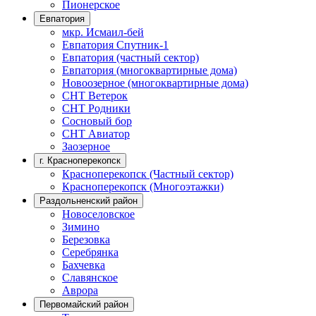
Пионерское
Евпатория
мкр. Исмаил-бей
Евпатория Спутник-1
Евпатория (частный сектор)
Евпатория (многоквартирные дома)
Новоозерное (многоквартирные дома)
СНТ Ветерок
СНТ Родники
Сосновый бор
СНТ Авиатор
Заозерное
г. Красноперекопск
Красноперекопск (Частный сектор)
Красноперекопск (Многоэтажки)
Раздольненский район
Новоселовское
Зимино
Березовка
Серебрянка
Бахчевка
Славянское
Аврора
Первомайский район