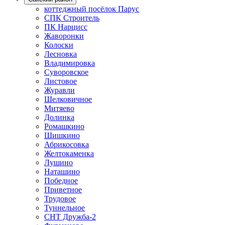
коттеджный посёлок Парус
СПК Строитель
ПК Нарцисс
Жаворонки
Колоски
Лесновка
Владимировка
Суворовское
Листовое
Журавли
Шелковичное
Митяево
Долинка
Ромашкино
Шишкино
Абрикосовка
Желтокаменка
Лушино
Наташино
Победное
Приветное
Трудовое
Туннельное
СНТ Дружба-2