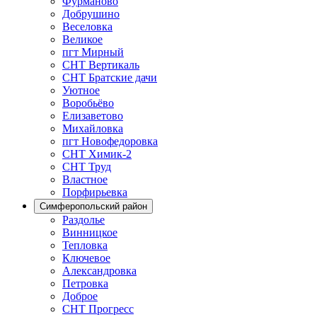
Фурманово
Добрушино
Веселовка
Великое
пгт Мирный
СНТ Вертикаль
СНТ Братские дачи
Уютное
Воробьёво
Елизаветово
Михайловка
пгт Новофедоровка
СНТ Химик-2
СНТ Труд
Властное
Порфирьевка
Симферопольский район
Раздолье
Винницкое
Тепловка
Ключевое
Александровка
Петровка
Доброе
СНТ Прогресс