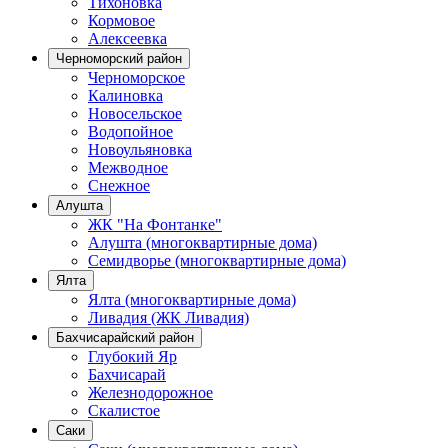
Тихоновка
Кормовое
Алексеевка
Черноморский район
Черноморское
Калиновка
Новосельское
Водопойное
Новоульяновка
Межводное
Снежное
Алушта
ЖК "На Фонтанке"
Алушта (многоквартирные дома)
Семидворье (многоквартирные дома)
Ялта
Ялта (многоквартирные дома)
Ливадия (ЖК Ливадия)
Бахчисарайский район
Глубокий Яр
Бахчисарай
Железнодорожное
Скалистое
Саки