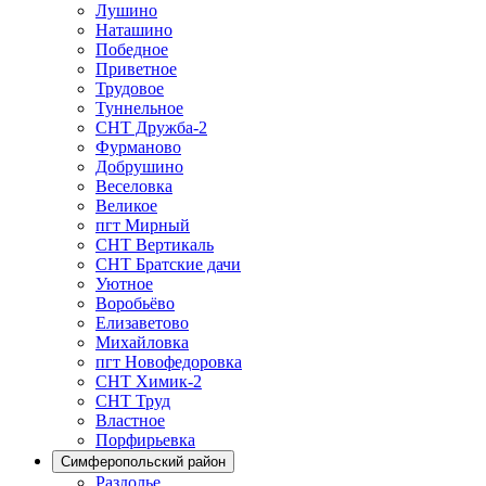
Лушино
Наташино
Победное
Приветное
Трудовое
Туннельное
СНТ Дружба-2
Фурманово
Добрушино
Веселовка
Великое
пгт Мирный
СНТ Вертикаль
СНТ Братские дачи
Уютное
Воробьёво
Елизаветово
Михайловка
пгт Новофедоровка
СНТ Химик-2
СНТ Труд
Властное
Порфирьевка
Симферопольский район
Раздолье