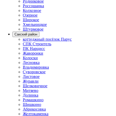
Родниковое
Россошанка
Колхозное
Озерное
Широкое
Хмельницкое
Штурмовое
Сакский район
коттеджный посёлок Парус
СПК Строитель
ПК Нарцисс
Жаворонки
Колоски
Лесновка
Владимировка
Суворовское
Листовое
Журавли
Шелковичное
Митяево
Долинка
Ромашкино
Шишкино
Абрикосовка
Желтокаменка