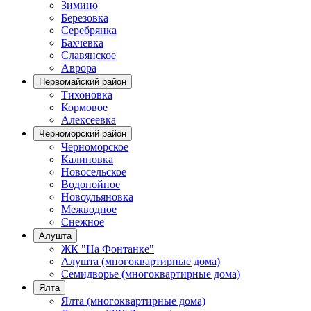
Зимино
Березовка
Серебрянка
Бахчевка
Славянское
Аврора
Первомайский район
Тихоновка
Кормовое
Алексеевка
Черноморский район
Черноморское
Калиновка
Новосельское
Водопойное
Новоульяновка
Межводное
Снежное
Алушта
ЖК "На Фонтанке"
Алушта (многоквартирные дома)
Семидворье (многоквартирные дома)
Ялта
Ялта (многоквартирные дома)