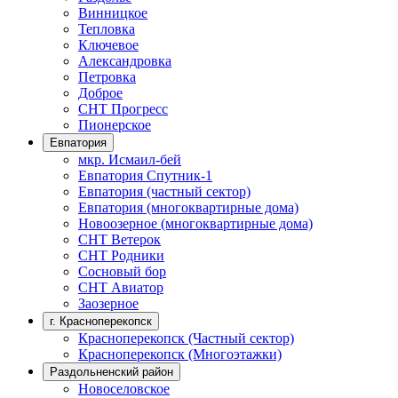
Винницкое
Тепловка
Ключевое
Александровка
Петровка
Доброе
СНТ Прогресс
Пионерское
Евпатория
мкр. Исмаил-бей
Евпатория Спутник-1
Евпатория (частный сектор)
Евпатория (многоквартирные дома)
Новоозерное (многоквартирные дома)
СНТ Ветерок
СНТ Родники
Сосновый бор
СНТ Авиатор
Заозерное
г. Красноперекопск
Красноперекопск (Частный сектор)
Красноперекопск (Многоэтажки)
Раздольненский район
Новоселовское