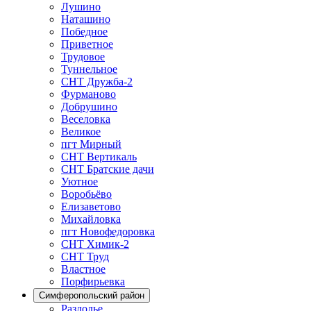
Лушино
Наташино
Победное
Приветное
Трудовое
Туннельное
СНТ Дружба-2
Фурманово
Добрушино
Веселовка
Великое
пгт Мирный
СНТ Вертикаль
СНТ Братские дачи
Уютное
Воробьёво
Елизаветово
Михайловка
пгт Новофедоровка
СНТ Химик-2
СНТ Труд
Властное
Порфирьевка
Симферопольский район
Раздолье