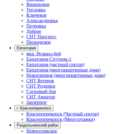
Винницкое
Тепловка
Ключевое
Александровка
Петровка
Доброе
СНТ Прогресс
Пионерское
Евпатория
мкр. Исмаил-бей
Евпатория Спутник-1
Евпатория (частный сектор)
Евпатория (многоквартирные дома)
Новоозерное (многоквартирные дома)
СНТ Ветерок
СНТ Родники
Сосновый бор
СНТ Авиатор
Заозерное
г. Красноперекопск
Красноперекопск (Частный сектор)
Красноперекопск (Многоэтажки)
Раздольненский район
Новоселовское