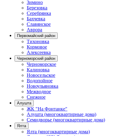
Зимино
Березовка
Серебрянка
Бахчевка
Славянское
Аврора
Первомайский район
Тихоновка
Кормовое
Алексеевка
Черноморский район
Черноморское
Калиновка
Новосельское
Водопойное
Новоульяновка
Межводное
Снежное
Алушта
ЖК "На Фонтанке"
Алушта (многоквартирные дома)
Семидворье (многоквартирные дома)
Ялта
Ялта (многоквартирные дома)