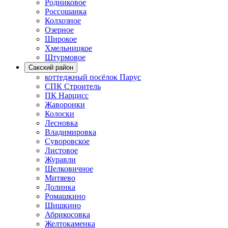
Родниковое
Россошанка
Колхозное
Озерное
Широкое
Хмельницкое
Штурмовое
Сакский район
коттеджный посёлок Парус
СПК Строитель
ПК Нарцисс
Жаворонки
Колоски
Лесновка
Владимировка
Суворовское
Листовое
Журавли
Шелковичное
Митяево
Долинка
Ромашкино
Шишкино
Абрикосовка
Желтокаменка