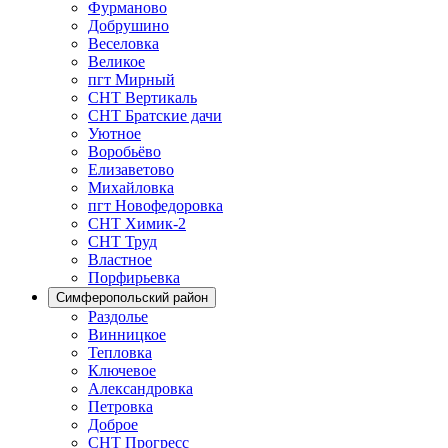
Фурманово
Добрушино
Веселовка
Великое
пгт Мирный
СНТ Вертикаль
СНТ Братские дачи
Уютное
Воробьёво
Елизаветово
Михайловка
пгт Новофедоровка
СНТ Химик-2
СНТ Труд
Властное
Порфирьевка
Симферопольский район
Раздолье
Винницкое
Тепловка
Ключевое
Александровка
Петровка
Доброе
СНТ Прогресс