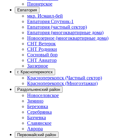
Пионерское
Евпатория
мкр. Исмаил-бей
Евпатория Спутник-1
Евпатория (частный сектор)
Евпатория (многоквартирные дома)
Новоозерное (многоквартирные дома)
СНТ Ветерок
СНТ Родники
Сосновый бор
СНТ Авиатор
Заозерное
г. Красноперекопск
Красноперекопск (Частный сектор)
Красноперекопск (Многоэтажки)
Раздольненский район
Новоселовское
Зимино
Березовка
Серебрянка
Бахчевка
Славянское
Аврора
Первомайский район