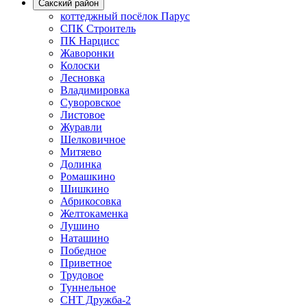
Сакский район
коттеджный посёлок Парус
СПК Строитель
ПК Нарцисс
Жаворонки
Колоски
Лесновка
Владимировка
Суворовское
Листовое
Журавли
Шелковичное
Митяево
Долинка
Ромашкино
Шишкино
Абрикосовка
Желтокаменка
Лушино
Наташино
Победное
Приветное
Трудовое
Туннельное
СНТ Дружба-2