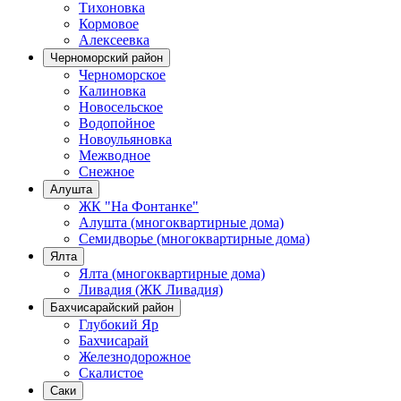
Тихоновка
Кормовое
Алексеевка
Черноморский район
Черноморское
Калиновка
Новосельское
Водопойное
Новоульяновка
Межводное
Снежное
Алушта
ЖК "На Фонтанке"
Алушта (многоквартирные дома)
Семидворье (многоквартирные дома)
Ялта
Ялта (многоквартирные дома)
Ливадия (ЖК Ливадия)
Бахчисарайский район
Глубокий Яр
Бахчисарай
Железнодорожное
Скалистое
Саки