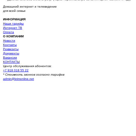
Домашний интернет и телевидение
для всей семьи
ИНФОРМАЦИЯ
Наши тарифы
Интернет ТВ
Оплата
О КОМПАНИИ
Новости
Контакты
Реквизиты
Документы
Вакансии
КОНТАКТЫ
Центр обслуживания абонентов:
+7 918 018 55 22
* Стоимость звонков согласно тарифов
admin@krimonline.net
Ваше местоположение
г. Севастополь
Севастополь (Многоэтажные дома)
Севастополь (Частный сектор)
Балаклава (Частный сектор)
Балаклава (Многоэтажные дома)
Оборонное
Сахарная головка
Первомайка
Родное