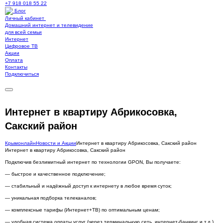
+7 918 018 55 22
Блог
Личный кабинет
Домашний интернет и телевидение
для всей семьи
Интернет
Цифровое ТВ
Акции
Оплата
Контакты
Подключиться
Интернет в квартиру Абрикосовка,
Сакский район
Крымонлайн
Новости и Акции
Интернет в квартиру Абрикосовка, Сакский район
Интернет в квартиру Абрикосовка, Сакский район
Подключив безлимитный интернет по технологии GPON, Вы получаете:
— быстрое и качественное подключение;
— стабильный и надёжный доступ к интернету в любое время суток;
— уникальная подборка телеканалов;
— комплексные тарифы (Интернет+ТВ) по оптимальным ценам;
— удобная система оплаты услуг (через терминальную сеть, интернет-банкинг и т.д.).