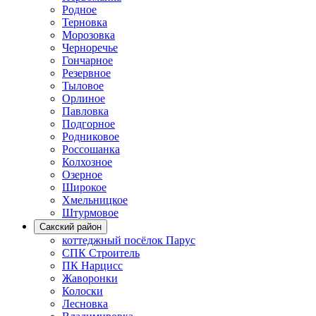
Родное
Терновка
Морозовка
Черноречье
Гончарное
Резервное
Тыловое
Орлиное
Павловка
Подгорное
Родниковое
Россошанка
Колхозное
Озерное
Широкое
Хмельницкое
Штурмовое
Сакский район
коттеджный посёлок Парус
СПК Строитель
ПК Нарцисс
Жаворонки
Колоски
Лесновка