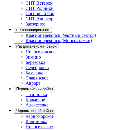
СНТ Ветерок
СНТ Родники
Сосновый бор
СНТ Авиатор
Заозерное
г. Красноперекопск
Красноперекопск (Частный сектор)
Красноперекопск (Многоэтажки)
Раздольненский район
Новоселовское
Зимино
Березовка
Серебрянка
Бахчевка
Славянское
Аврора
Первомайский район
Тихоновка
Кормовое
Алексеевка
Черноморский район
Черноморское
Калиновка
Новосельское