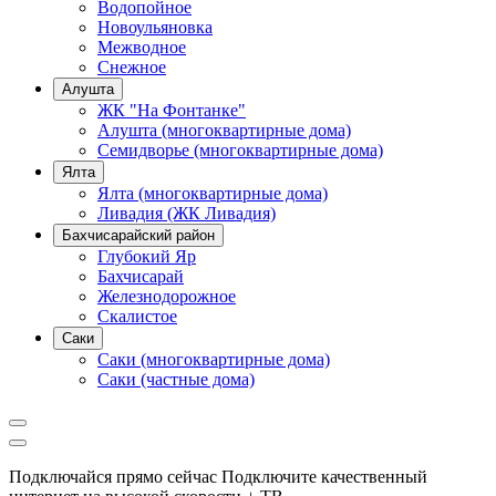
Водопойное
Новоульяновка
Межводное
Снежное
Алушта
ЖК "На Фонтанке"
Алушта (многоквартирные дома)
Семидворье (многоквартирные дома)
Ялта
Ялта (многоквартирные дома)
Ливадия (ЖК Ливадия)
Бахчисарайский район
Глубокий Яр
Бахчисарай
Железнодорожное
Скалистое
Саки
Саки (многоквартирные дома)
Саки (частные дома)
Подключайся прямо сейчас
Подключите качественный