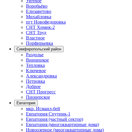
Уютное
Воробьёво
Елизаветово
Михайловка
пгт Новофедоровка
СНТ Химик-2
СНТ Труд
Властное
Порфирьевка
Симферопольский район
Раздолье
Винницкое
Тепловка
Ключевое
Александровка
Петровка
Доброе
СНТ Прогресс
Пионерское
Евпатория
мкр. Исмаил-бей
Евпатория Спутник-1
Евпатория (частный сектор)
Евпатория (многоквартирные дома)
Новоозерное (многоквартирные дома)