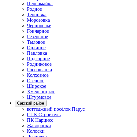
Первомайка
Родное
Терновка
Морозовка
Черноречье
Гончарное
Резервное
Тыловое
Орлиное
Павловка
Подгорное
Родниковое
Россошанка
Колхозное
Озерное
Широкое
Хмельницкое
Штурмовое
Сакский район
коттеджный посёлок Парус
СПК Строитель
ПК Нарцисс
Жаворонки
Колоски
Лесновка