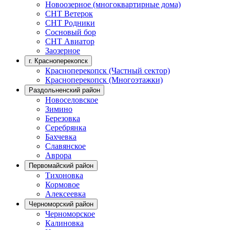
Новоозерное (многоквартирные дома)
СНТ Ветерок
СНТ Родники
Сосновый бор
СНТ Авиатор
Заозерное
г. Красноперекопск
Красноперекопск (Частный сектор)
Красноперекопск (Многоэтажки)
Раздольненский район
Новоселовское
Зимино
Березовка
Серебрянка
Бахчевка
Славянское
Аврора
Первомайский район
Тихоновка
Кормовое
Алексеевка
Черноморский район
Черноморское
Калиновка