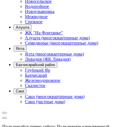
Новосельское
Водопойное
Новоульяновка
Межводное
Снежное
Алушта
ЖК "На Фонтанке"
Алушта (многоквартирные дома)
Семидворье (многоквартирные дома)
Ялта
Ялта (многоквартирные дома)
Ливадия (ЖК Ливадия)
Бахчисарайский район
Глубокий Яр
Бахчисарай
Железнодорожное
Скалистое
Саки
Саки (многоквартирные дома)
Саки (частные дома)
Подключайся прямо сейчас
Подключите качественный