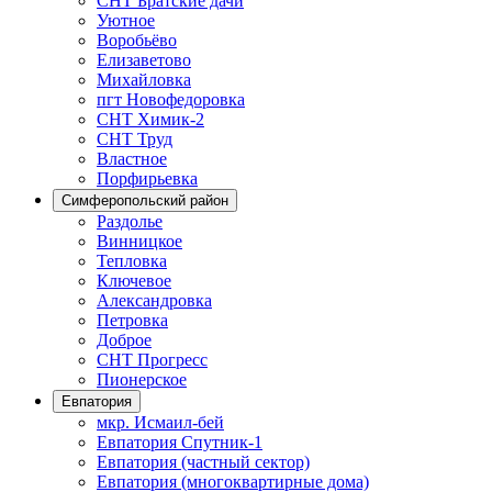
СНТ Братские дачи
Уютное
Воробьёво
Елизаветово
Михайловка
пгт Новофедоровка
СНТ Химик-2
СНТ Труд
Властное
Порфирьевка
Симферопольский район
Раздолье
Винницкое
Тепловка
Ключевое
Александровка
Петровка
Доброе
СНТ Прогресс
Пионерское
Евпатория
мкр. Исмаил-бей
Евпатория Спутник-1
Евпатория (частный сектор)
Евпатория (многоквартирные дома)