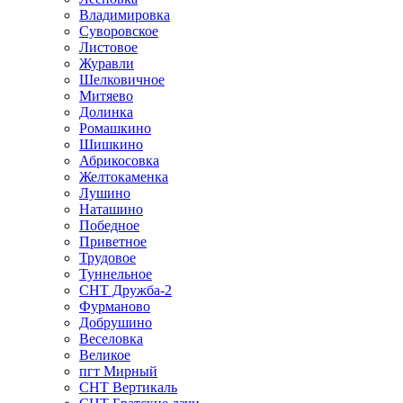
Владимировка
Суворовское
Листовое
Журавли
Шелковичное
Митяево
Долинка
Ромашкино
Шишкино
Абрикосовка
Желтокаменка
Лушино
Наташино
Победное
Приветное
Трудовое
Туннельное
СНТ Дружба-2
Фурманово
Добрушино
Веселовка
Великое
пгт Мирный
СНТ Вертикаль