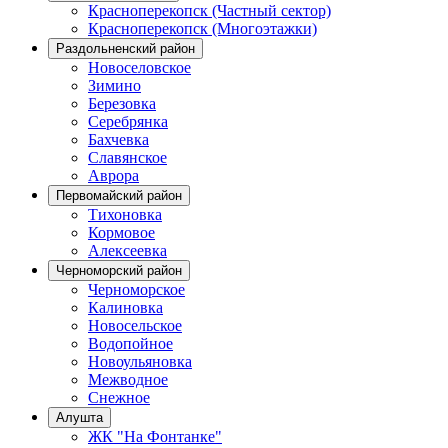
Красноперекопск (Частный сектор)
Красноперекопск (Многоэтажки)
Раздольненский район
Новоселовское
Зимино
Березовка
Серебрянка
Бахчевка
Славянское
Аврора
Первомайский район
Тихоновка
Кормовое
Алексеевка
Черноморский район
Черноморское
Калиновка
Новосельское
Водопойное
Новоульяновка
Межводное
Снежное
Алушта
ЖК "На Фонтанке"