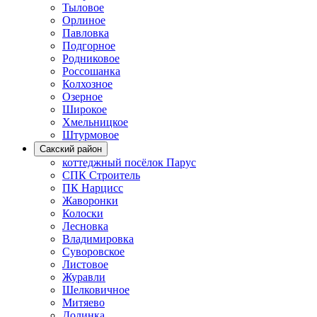
Тыловое
Орлиное
Павловка
Подгорное
Родниковое
Россошанка
Колхозное
Озерное
Широкое
Хмельницкое
Штурмовое
Сакский район
коттеджный посёлок Парус
СПК Строитель
ПК Нарцисс
Жаворонки
Колоски
Лесновка
Владимировка
Суворовское
Листовое
Журавли
Шелковичное
Митяево
Долинка