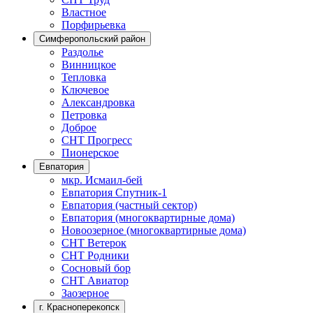
Властное
Порфирьевка
Симферопольский район
Раздолье
Винницкое
Тепловка
Ключевое
Александровка
Петровка
Доброе
СНТ Прогресс
Пионерское
Евпатория
мкр. Исмаил-бей
Евпатория Спутник-1
Евпатория (частный сектор)
Евпатория (многоквартирные дома)
Новоозерное (многоквартирные дома)
СНТ Ветерок
СНТ Родники
Сосновый бор
СНТ Авиатор
Заозерное
г. Красноперекопск