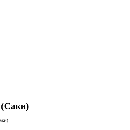
 (Саки)
аки)