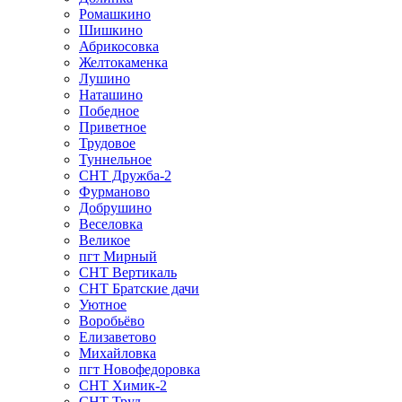
Ромашкино
Шишкино
Абрикосовка
Желтокаменка
Лушино
Наташино
Победное
Приветное
Трудовое
Туннельное
СНТ Дружба-2
Фурманово
Добрушино
Веселовка
Великое
пгт Мирный
СНТ Вертикаль
СНТ Братские дачи
Уютное
Воробьёво
Елизаветово
Михайловка
пгт Новофедоровка
СНТ Химик-2
СНТ Труд