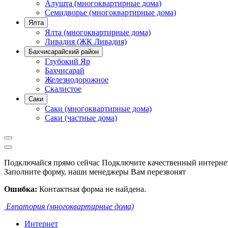
Алушта (многоквартирные дома)
Семидворье (многоквартирные дома)
Ялта
Ялта (многоквартирные дома)
Ливадия (ЖК Ливадия)
Бахчисарайский район
Глубокий Яр
Бахчисарай
Железнодорожное
Скалистое
Саки
Саки (многоквартирные дома)
Саки (частные дома)
Подключайся прямо сейчас
Подключите качественный интернет
Заполните форму, наши менеджеры Вам перезвонят
Ошибка:
Контактная форма не найдена.
Евпатория (многоквартирные дома)
Интернет