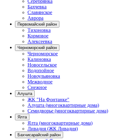
Серебрянка
Бахчевка
Славянское
Аврора
Первомайский район
Тихоновка
Кормовое
Алексеевка
Черноморский район
Черноморское
Калиновка
Новосельское
Водопойное
Новоульяновка
Межводное
Снежное
Алушта
ЖК "На Фонтанке"
Алушта (многоквартирные дома)
Семидворье (многоквартирные дома)
Ялта
Ялта (многоквартирные дома)
Ливадия (ЖК Ливадия)
Бахчисарайский район