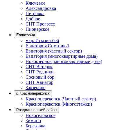
Ключевое
Александровка
Петровка
Доброе
СНТ Прогресс
Пионерское
Евпатория
мкр. Исмаил-бей
Евпатория Спутник-1
Евпатория (частный сектор)
Евпатория (многоквартирные дома)
Новоозерное (многоквартирные дома)
СНТ Ветерок
СНТ Родники
Сосновый бор
СНТ Авиатор
Заозерное
г. Красноперекопск
Красноперекопск (Частный сектор)
Красноперекопск (Многоэтажки)
Раздольненский район
Новоселовское
Зимино
Березовка