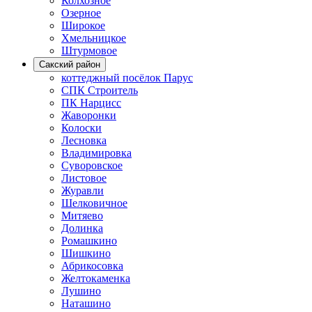
Колхозное
Озерное
Широкое
Хмельницкое
Штурмовое
Сакский район
коттеджный посёлок Парус
СПК Строитель
ПК Нарцисс
Жаворонки
Колоски
Лесновка
Владимировка
Суворовское
Листовое
Журавли
Шелковичное
Митяево
Долинка
Ромашкино
Шишкино
Абрикосовка
Желтокаменка
Лушино
Наташино