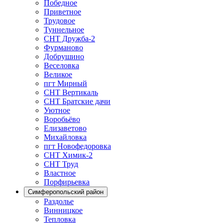
Победное
Приветное
Трудовое
Туннельное
СНТ Дружба-2
Фурманово
Добрушино
Веселовка
Великое
пгт Мирный
СНТ Вертикаль
СНТ Братские дачи
Уютное
Воробьёво
Елизаветово
Михайловка
пгт Новофедоровка
СНТ Химик-2
СНТ Труд
Властное
Порфирьевка
Симферопольский район
Раздолье
Винницкое
Тепловка