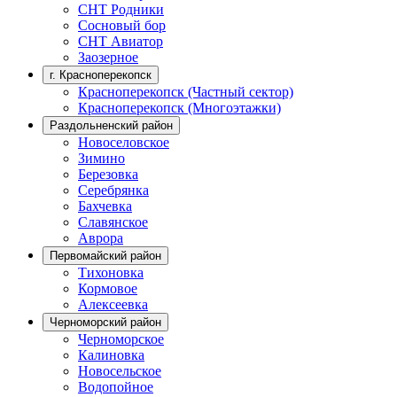
СНТ Родники
Сосновый бор
СНТ Авиатор
Заозерное
г. Красноперекопск
Красноперекопск (Частный сектор)
Красноперекопск (Многоэтажки)
Раздольненский район
Новоселовское
Зимино
Березовка
Серебрянка
Бахчевка
Славянское
Аврора
Первомайский район
Тихоновка
Кормовое
Алексеевка
Черноморский район
Черноморское
Калиновка
Новосельское
Водопойное