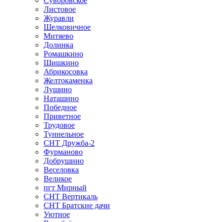
Суворовское
Листовое
Журавли
Шелковичное
Митяево
Долинка
Ромашкино
Шишкино
Абрикосовка
Желтокаменка
Лушино
Наташино
Победное
Приветное
Трудовое
Туннельное
СНТ Дружба-2
Фурманово
Добрушино
Веселовка
Великое
пгт Мирный
СНТ Вертикаль
СНТ Братские дачи
Уютное