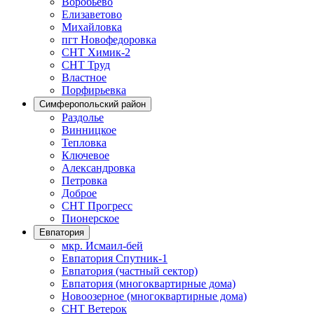
Воробьёво
Елизаветово
Михайловка
пгт Новофедоровка
СНТ Химик-2
СНТ Труд
Властное
Порфирьевка
Симферопольский район
Раздолье
Винницкое
Тепловка
Ключевое
Александровка
Петровка
Доброе
СНТ Прогресс
Пионерское
Евпатория
мкр. Исмаил-бей
Евпатория Спутник-1
Евпатория (частный сектор)
Евпатория (многоквартирные дома)
Новоозерное (многоквартирные дома)
СНТ Ветерок