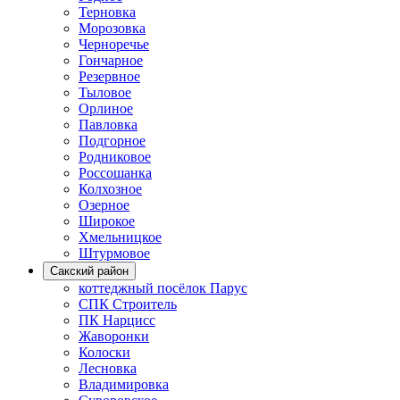
Терновка
Морозовка
Черноречье
Гончарное
Резервное
Тыловое
Орлиное
Павловка
Подгорное
Родниковое
Россошанка
Колхозное
Озерное
Широкое
Хмельницкое
Штурмовое
Сакский район
коттеджный посёлок Парус
СПК Строитель
ПК Нарцисс
Жаворонки
Колоски
Лесновка
Владимировка