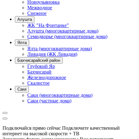
Новоульяновка
Межводное
Снежное
Алушта
ЖК "На Фонтанке"
Алушта (многоквартирные дома)
Семидворье (многоквартирные дома)
Ялта
Ялта (многоквартирные дома)
Ливадия (ЖК Ливадия)
Бахчисарайский район
Глубокий Яр
Бахчисарай
Железнодорожное
Скалистое
Саки
Саки (многоквартирные дома)
Саки (частные дома)
Подключайся прямо сейчас
Подключите качественный
интернет на высокой скорости + ТВ