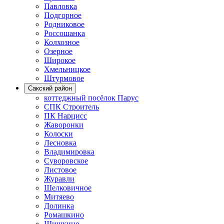
Павловка
Подгорное
Родниковое
Россошанка
Колхозное
Озерное
Широкое
Хмельницкое
Штурмовое
Сакский район
коттеджный посёлок Парус
СПК Строитель
ПК Нарцисс
Жаворонки
Колоски
Лесновка
Владимировка
Суворовское
Листовое
Журавли
Шелковичное
Митяево
Долинка
Ромашкино
Шишкино