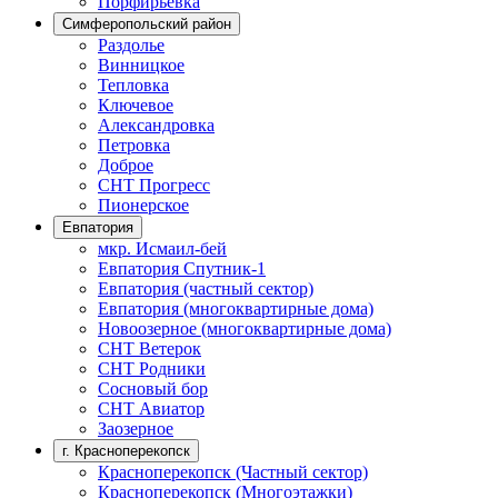
Порфирьевка
Симферопольский район
Раздолье
Винницкое
Тепловка
Ключевое
Александровка
Петровка
Доброе
СНТ Прогресс
Пионерское
Евпатория
мкр. Исмаил-бей
Евпатория Спутник-1
Евпатория (частный сектор)
Евпатория (многоквартирные дома)
Новоозерное (многоквартирные дома)
СНТ Ветерок
СНТ Родники
Сосновый бор
СНТ Авиатор
Заозерное
г. Красноперекопск
Красноперекопск (Частный сектор)
Красноперекопск (Многоэтажки)