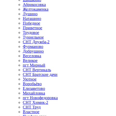
Абрикосовка
Желтокаменка
Лушино
Наташино
Победное
Приветное
Трудовое
Туннельное
СНТ Дружба-2
Фурманово
Добрушино
Веселовка
Великое
пгт Мирный
СНТ Вертикаль
СНТ Братские дачи
Уютное
Воробьёво
Елизаветово
Михайловка
пгт Новофедоровка
СНТ Химик-2
СНТ Труд
Властное