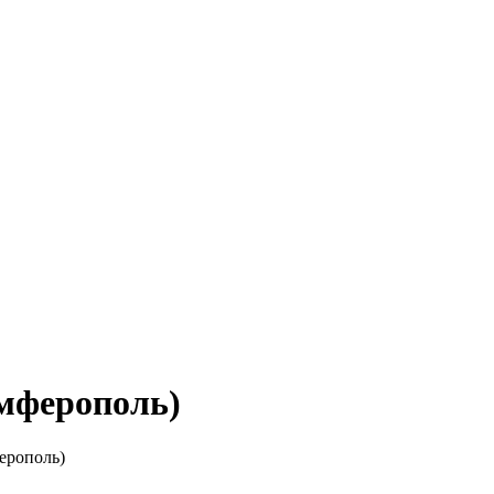
имферополь)
ерополь)