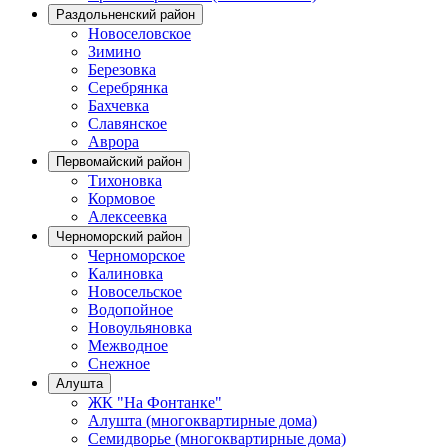
Раздольненский район
Новоселовское
Зимино
Березовка
Серебрянка
Бахчевка
Славянское
Аврора
Первомайский район
Тихоновка
Кормовое
Алексеевка
Черноморский район
Черноморское
Калиновка
Новосельское
Водопойное
Новоульяновка
Межводное
Снежное
Алушта
ЖК "На Фонтанке"
Алушта (многоквартирные дома)
Семидворье (многоквартирные дома)