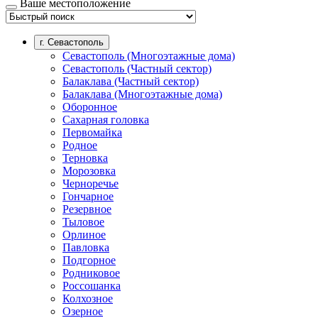
Ваше местоположение
г. Севастополь
Севастополь (Многоэтажные дома)
Севастополь (Частный сектор)
Балаклава (Частный сектор)
Балаклава (Многоэтажные дома)
Оборонное
Сахарная головка
Первомайка
Родное
Терновка
Морозовка
Черноречье
Гончарное
Резервное
Тыловое
Орлиное
Павловка
Подгорное
Родниковое
Россошанка
Колхозное
Озерное