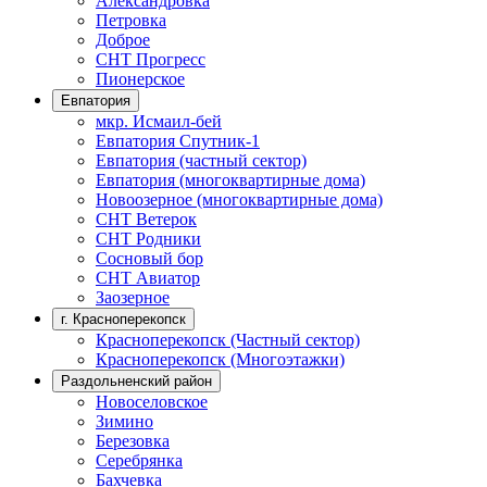
Александровка
Петровка
Доброе
СНТ Прогресс
Пионерское
Евпатория
мкр. Исмаил-бей
Евпатория Спутник-1
Евпатория (частный сектор)
Евпатория (многоквартирные дома)
Новоозерное (многоквартирные дома)
СНТ Ветерок
СНТ Родники
Сосновый бор
СНТ Авиатор
Заозерное
г. Красноперекопск
Красноперекопск (Частный сектор)
Красноперекопск (Многоэтажки)
Раздольненский район
Новоселовское
Зимино
Березовка
Серебрянка
Бахчевка