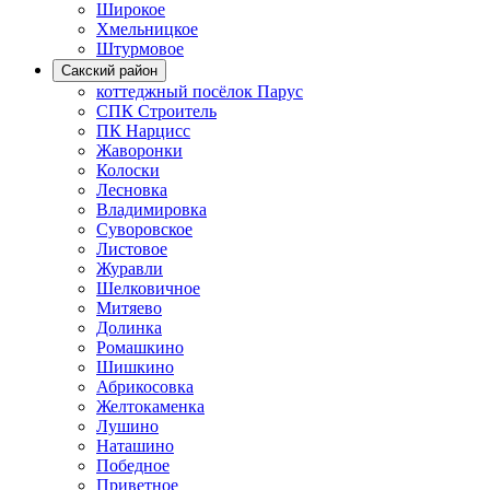
Широкое
Хмельницкое
Штурмовое
Сакский район
коттеджный посёлок Парус
СПК Строитель
ПК Нарцисс
Жаворонки
Колоски
Лесновка
Владимировка
Суворовское
Листовое
Журавли
Шелковичное
Митяево
Долинка
Ромашкино
Шишкино
Абрикосовка
Желтокаменка
Лушино
Наташино
Победное
Приветное