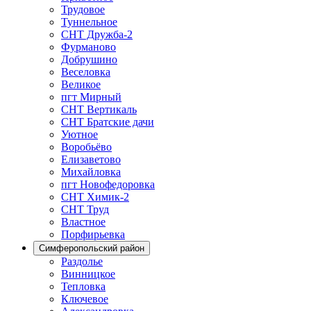
Трудовое
Туннельное
СНТ Дружба-2
Фурманово
Добрушино
Веселовка
Великое
пгт Мирный
СНТ Вертикаль
СНТ Братские дачи
Уютное
Воробьёво
Елизаветово
Михайловка
пгт Новофедоровка
СНТ Химик-2
СНТ Труд
Властное
Порфирьевка
Симферопольский район
Раздолье
Винницкое
Тепловка
Ключевое