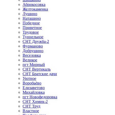
Абрикосовка
Желтокаменка
Лушино
Наташино
Победное
Приветное
Трудовое
Туннельное
СНТ Дружба-2
Фурманово
Добрушино
Веселовка
Великое
пгт Мирный
СНТ Вертикаль
СНТ Братские дачи
Уютное
Воробьёво
Елизаветово
Михайловка
пгт Новофедоровка
СНТ Химик-2
СНТ Труд
Властное