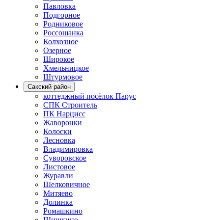
Павловка
Подгорное
Родниковое
Россошанка
Колхозное
Озерное
Широкое
Хмельницкое
Штурмовое
Сакский район
коттеджный посёлок Парус
СПК Строитель
ПК Нарцисс
Жаворонки
Колоски
Лесновка
Владимировка
Суворовское
Листовое
Журавли
Шелковичное
Митяево
Долинка
Ромашкино
Шишкино