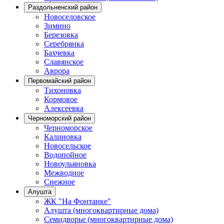
Раздольненский район
Новоселовское
Зимино
Березовка
Серебрянка
Бахчевка
Славянское
Аврора
Первомайский район
Тихоновка
Кормовое
Алексеевка
Черноморский район
Черноморское
Калиновка
Новосельское
Водопойное
Новоульяновка
Межводное
Снежное
Алушта
ЖК "На Фонтанке"
Алушта (многоквартирные дома)
Семидворье (многоквартирные дома)