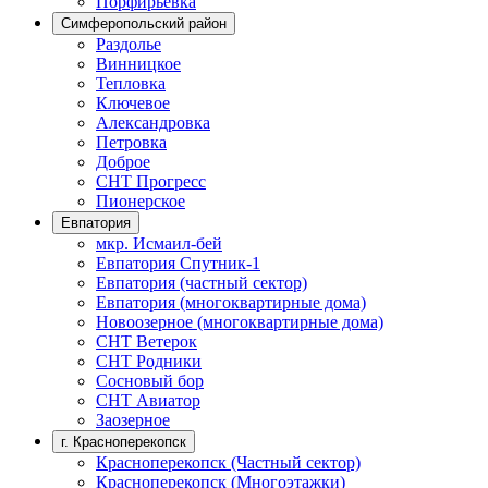
Порфирьевка
Симферопольский район
Раздолье
Винницкое
Тепловка
Ключевое
Александровка
Петровка
Доброе
СНТ Прогресс
Пионерское
Евпатория
мкр. Исмаил-бей
Евпатория Спутник-1
Евпатория (частный сектор)
Евпатория (многоквартирные дома)
Новоозерное (многоквартирные дома)
СНТ Ветерок
СНТ Родники
Сосновый бор
СНТ Авиатор
Заозерное
г. Красноперекопск
Красноперекопск (Частный сектор)
Красноперекопск (Многоэтажки)